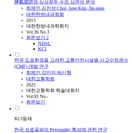
脾氣虛證과 심상유두 수의 상관성 분석
최제인
,
김진성
,
Choi, Jane
,
Kim, Jin-sung
대한한방내과학회
2015
대한한방내과학회지
Vol.36 No.3
원문보기
2
NDSL
KCI
한국 도로환경을 고려한 교통안전시설별 사고수정계수
(CMF) 개발 연구
최제인
,
강민지
,
박신형
대한교통학회
2025
대한교통학회 학술대회지
Vol.93 No.-
원문보기
KCI등재
한국 프로골퍼의 Personality 특성에 관한 연구