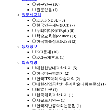
원문있음
(16)
원문없음
(1)
원문제공처
KISTI(NDSL)
(8)
한국연구재단(KCI)
(7)
누리미디어(DBpia)
(6)
학술교육원(eArticle)
(3)
한국학술정보(KISS)
(2)
등재정보
KCI등재
(10)
KCI등재후보
(1)
학술지명
대한한방내과학회지
(5)
한국미용학회지
(2)
한국ITS학회 학술대회
(2)
대한산업공학회 추계학술대회논문집
(1)
圖協月報
(1)
한국체육과학회지
(1)
서울도시연구
(1)
한국지반공학회논문집
(1)