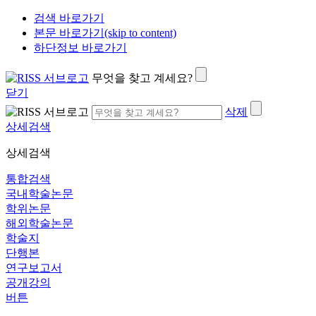
검색 바로가기
본문 바로가기(skip to content)
하단정보 바로가기
무엇을 찾고 계세요?
닫기
삭제
상세검색
상세검색
통합검색
국내학술논문
학위논문
해외학술논문
학술지
단행본
연구보고서
공개강의
버튼