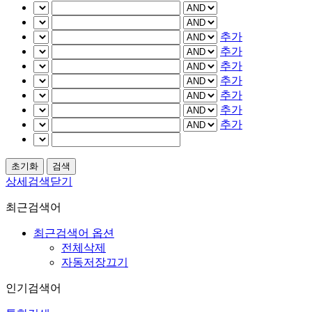
추가
추가
추가
추가
추가
추가
추가
상세검색닫기
최근검색어
최근검색어 옵션
전체삭제
자동저장끄기
인기검색어