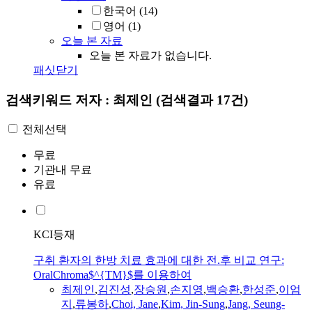
한국어
(14)
영어
(1)
오늘 본 자료
오늘 본 자료가 없습니다.
패싯닫기
검색키워드
저자 : 최제인
(검색결과 17건)
전체선택
무료
기관내 무료
유료
KCI등재
구취 환자의 한방 치료 효과에 대한 전.후 비교 연구:
OralChroma$^{TM}$를 이용하여
최제인
,
김진성
,
장승원
,
손지영
,
백승환
,
한성준
,
이엄
지
,
류봉하
,
Choi, Jane
,
Kim, Jin-Sung
,
Jang, Seung-