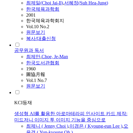
최제
일(Choi Jai-Il)
,
서혜정(Suh Hea-Jung)
한국체육과학회
2001
한국체육과학회지
Vol.10 No.2
원문보기
복사/대출신청
공무원과 독서
최제
만
,
Choe, Je-Man
한국도서관협회
1960
圖協月報
Vol.1 No.7
원문보기
KCI등재
생성형 AI를 활용한 아로마테라피 인사이트 카드 제작:
미드저니 이미지 투 이미지 기능을 중심으로
최제
니 ( Jenny Choi )
,
이경은 ( Kyoung-eun Lee )
,
오
윤경 ( Yun-kyoung Oh )