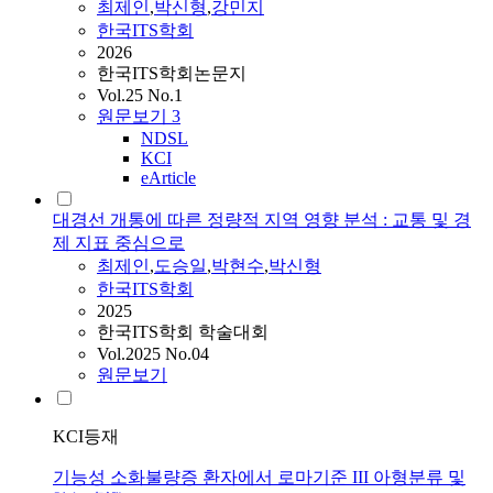
최제인
,
박신형
,
강민지
한국ITS학회
2026
한국ITS학회논문지
Vol.25 No.1
원문보기
3
NDSL
KCI
eArticle
대경선 개통에 따른 정량적 지역 영향 분석 : 교통 및 경
제 지표 중심으로
최제인
,
도승일
,
박현수
,
박신형
한국ITS학회
2025
한국ITS학회 학술대회
Vol.2025 No.04
원문보기
KCI등재
기능성 소화불량증 환자에서 로마기준 III 아형분류 및