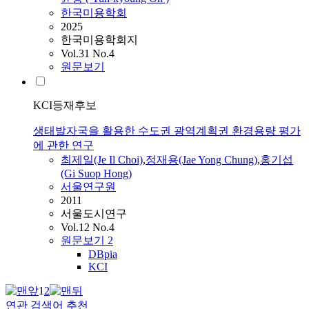
한국미용학회
2025
한국미용학회지
Vol.31 No.4
원문보기
KCI등재후보
생태발자국을 활용한 수도권 광역계획권 환경용량 평가
에 관한 연구
최제
일(Je Il Choi)
,
정재용(Jae Yong Chung)
,
홍기섭
(Gi Suop Hong)
서울연구원
2011
서울도시연구
Vol.12 No.4
원문보기
2
DBpia
KCI
1
2
연관 검색어 추천