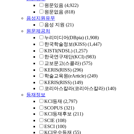
원문있음
(4,922)
원문없음
(818)
음성지원유무
음성 지원
(21)
원문제공처
누리미디어(DBpia)
(1,908)
한국학술정보(KISS)
(1,447)
KISTI(NDSL)
(1,257)
한국연구재단(KCI)
(983)
교보문고(스콜라)
(575)
KERIS(RISS)
(296)
학술교육원(eArticle)
(249)
KERIS(RISS)
(149)
코리아스칼라(코리아스칼라)
(140)
등재정보
KCI등재
(2,797)
SCOPUS
(321)
KCI등재후보
(211)
SCIE
(108)
ESCI
(100)
KCI우수등재
(55)