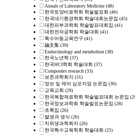
Annals of Laboratory Medicine
(48)
한국토양비료학회 학술발표회
(46)
한국대기환경학회 학술대회논문집
(45)
대한피부과학회 학술발표대회집
(41)
대한전자공학회 학술대회
(41)
특수아동교육연구
(41)
論文集
(39)
Endocrinology and metabolism
(38)
한국노년학
(37)
한국HCI학회 학술대회
(37)
Composites research
(33)
보존과학회지
(31)
정보 및 제어 심포지엄 논문집
(30)
교육교회
(29)
한국복합재료학회 학술발표대회 논문집
(2
한국정보과학회 학술발표논문집
(28)
초록집
(26)
발생과 생식
(26)
치위생과학회지
(26)
한국특수교육학회 학술대회
(25)