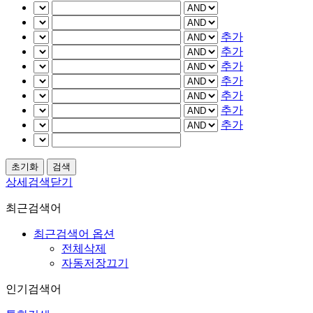
추가
추가
추가
추가
추가
추가
추가
상세검색닫기
최근검색어
최근검색어 옵션
전체삭제
자동저장끄기
인기검색어