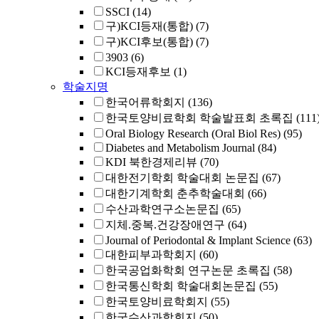
SSCI
(14)
구)KCI등재(통합)
(7)
구)KCI후보(통합)
(7)
3903
(6)
KCI등재후보
(1)
학술지명
한국어류학회지
(136)
한국토양비료학회 학술발표회 초록집
(111
Oral Biology Research (Oral Biol Res)
(95)
Diabetes and Metabolism Journal
(84)
KDI 북한경제리뷰
(70)
대한전기학회 학술대회 논문집
(67)
대한기계학회 춘추학술대회
(66)
수산과학연구소논문집
(65)
지체.중복.건강장애연구
(64)
Journal of Periodontal & Implant Science
(63)
대한피부과학회지
(60)
한국공업화학회 연구논문 초록집
(58)
한국통신학회 학술대회논문집
(55)
한국토양비료학회지
(55)
한국수산과학회지
(50)