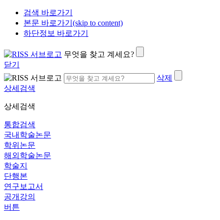
검색 바로가기
본문 바로가기(skip to content)
하단정보 바로가기
무엇을 찾고 계세요?
닫기
삭제
상세검색
상세검색
통합검색
국내학술논문
학위논문
해외학술논문
학술지
단행본
연구보고서
공개강의
버튼