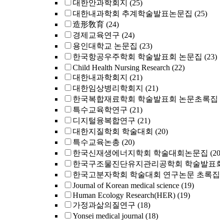
대한안과학회지
(25)
대한내과학회 추계학술발표논문집
(25)
造形敎育
(24)
경제교육연구
(24)
용인대학교 논문집
(23)
한국항공우주학회 학술발표회 논문집
(23)
Child Health Nursing Research
(22)
대한내과학회지
(21)
대한임상병리학회지
(21)
한국복합재료학회 학술발표회 논문초록집
특수교육학연구
(21)
디지털융복합연구
(21)
대한지질학회 학술대회
(20)
특수교육논총
(20)
한국신재생에너지학회 학술대회논문집
(20
한국구조물진단유지관리공학회 학술발표회
한국고분자학회 학술대회 연구논문 초록집
Journal of Korean medical science
(19)
Human Ecology Research(HER)
(19)
가정과삶의질연구
(18)
Yonsei medical journal
(18)