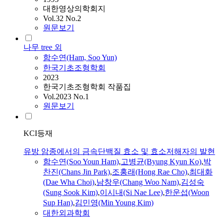
대한영상의학회지
Vol.32 No.2
원문보기
나무 tree 외
함수연
(Ham, Soo Yun)
한국기초조형학회
2023
한국기초조형학회 작품집
Vol.2023 No.1
원문보기
KCI등재
유방 암종에서의 금속단백질 효소 및 효소저해자의 발현
함수연
(Soo Youn Ham)
,
고병균(Byung Kyun Ko)
,
박
찬진(Chans Jin Park)
,
조홍래(Hong Rae Cho)
,
최대화
(Dae Wha Choi)
,
남창우(Chang Woo Nam)
,
김성숙
(Sung Sook Kim)
,
이시내(Si Nae Lee)
,
한운섭(Woon
Sup Han)
,
김민영(Min Young Kim)
대한외과학회