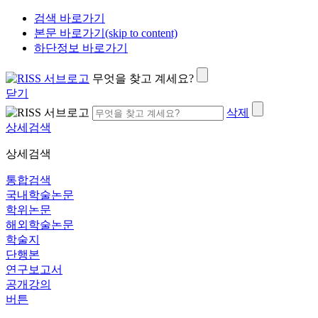
검색 바로가기
본문 바로가기(skip to content)
하단정보 바로가기
무엇을 찾고 계세요?
닫기
삭제
상세검색
상세검색
통합검색
국내학술논문
학위논문
해외학술논문
학술지
단행본
연구보고서
공개강의
버튼