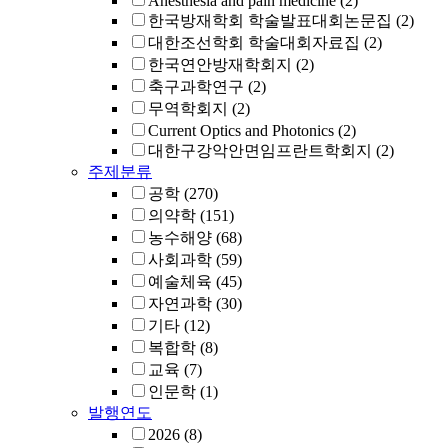
Anesthesia and pain medicine
(2)
한국방재학회 학술발표대회논문집
(2)
대한조선학회 학술대회자료집
(2)
한국연안방재학회지
(2)
축구과학연구
(2)
무역학회지
(2)
Current Optics and Photonics
(2)
대한구강악안면임프란트학회지
(2)
주제분류
공학
(270)
의약학
(151)
농수해양
(68)
사회과학
(59)
예술체육
(45)
자연과학
(30)
기타
(12)
복합학
(8)
교육
(7)
인문학
(1)
발행연도
2026
(8)