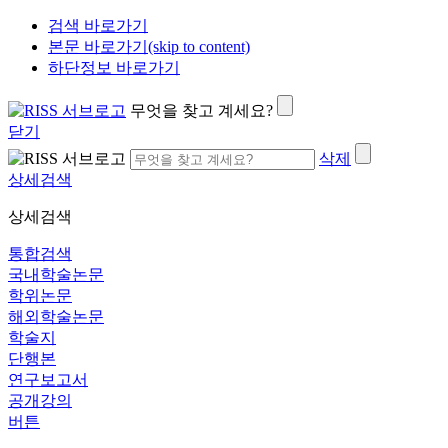
검색 바로가기
본문 바로가기(skip to content)
하단정보 바로가기
무엇을 찾고 계세요?
닫기
삭제
상세검색
상세검색
통합검색
국내학술논문
학위논문
해외학술논문
학술지
단행본
연구보고서
공개강의
버튼