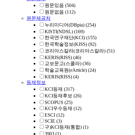
원문있음
(504)
원문없음
(112)
원문제공처
누리미디어(DBpia)
(254)
KISTI(NDSL)
(169)
한국연구재단(KCI)
(155)
한국학술정보(KISS)
(92)
코리아스칼라(코리아스칼라)
(51)
KERIS(RISS)
(46)
교보문고(스콜라)
(36)
학술교육원(eArticle)
(24)
KERIS(RISS)
(4)
등재정보
KCI등재
(317)
KCI등재후보
(26)
SCOPUS
(25)
KCI우수등재
(12)
ESCI
(12)
SCIE
(3)
구)KCI등재(통합)
(1)
3903
(1)