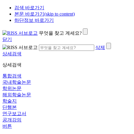
검색 바로가기
본문 바로가기(skip to content)
하단정보 바로가기
무엇을 찾고 계세요?
닫기
삭제
상세검색
상세검색
통합검색
국내학술논문
학위논문
해외학술논문
학술지
단행본
연구보고서
공개강의
버튼