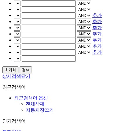
추가
추가
추가
추가
추가
추가
추가
상세검색닫기
최근검색어
최근검색어 옵션
전체삭제
자동저장끄기
인기검색어