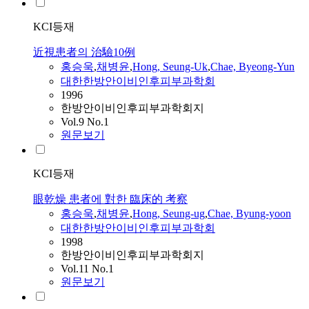
KCI등재
近視患者의 治驗10例
홍승욱
,
채병윤
,
Hong, Seung-Uk
,
Chae, Byeong-Yun
대한한방안이비인후피부과학회
1996
한방안이비인후피부과학회지
Vol.9 No.1
원문보기
KCI등재
眼乾燥 患者에 對한 臨床的 考察
홍승욱
,
채병윤
,
Hong, Seung-ug
,
Chae, Byung-yoon
대한한방안이비인후피부과학회
1998
한방안이비인후피부과학회지
Vol.11 No.1
원문보기