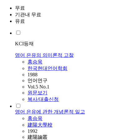
무료
기관내 무료
유료
KCI등재
영어 은유의 의미론적 고찰
홍승욱
한국현대언어학회
1988
언어연구
Vol.5 No.1
원문보기
복사/대출신청
영어 은유에 관한 개념론적 일고
홍승욱
建陽大學校
1992
建陽論叢