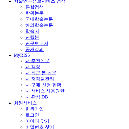
학술연구정보서비스 검색
통합검색
학위논문
국내학술논문
해외학술논문
학술지
단행본
연구보고서
공개강의
MyRISS
내 추천논문
내 책장
내 최근 본 논문
내 저작물관리
내 구매·신청 현황
내 서비스 사용권한
내 관심 DB
회원서비스
회원가입
로그인
아이디 찾기
비밀번호 찾기