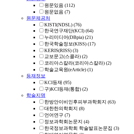
원문있음
(112)
원문없음
(7)
원문제공처
KISTI(NDSL)
(76)
한국연구재단(KCI)
(64)
누리미디어(DBpia)
(21)
한국학술정보(KISS)
(17)
KERIS(RISS)
(3)
교보문고(스콜라)
(2)
코리아스칼라(코리아스칼라)
(2)
학술교육원(eArticle)
(1)
등재정보
KCI등재
(95)
구)KCI등재(통합)
(2)
학술지명
한방안이비인후피부과학회지
(63)
대한한의학회지
(8)
언어연구
(7)
정보과학회논문지
(4)
한국정보과학회 학술발표논문집
(3)