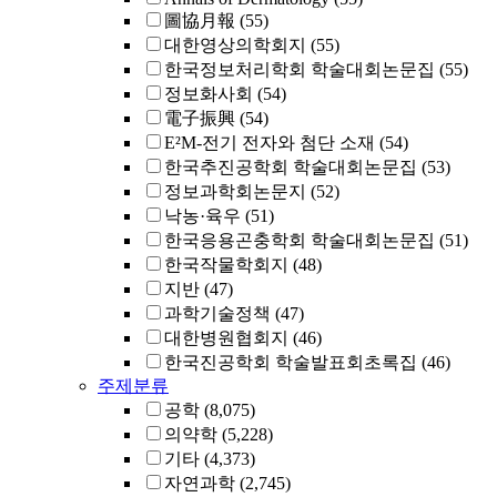
圖協月報
(55)
대한영상의학회지
(55)
한국정보처리학회 학술대회논문집
(55)
정보화사회
(54)
電子振興
(54)
E²M-전기 전자와 첨단 소재
(54)
한국추진공학회 학술대회논문집
(53)
정보과학회논문지
(52)
낙농·육우
(51)
한국응용곤충학회 학술대회논문집
(51)
한국작물학회지
(48)
지반
(47)
과학기술정책
(47)
대한병원협회지
(46)
한국진공학회 학술발표회초록집
(46)
주제분류
공학
(8,075)
의약학
(5,228)
기타
(4,373)
자연과학
(2,745)