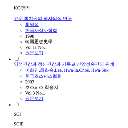
KCI등재
고운 최치원의 역사의식 연구
최영성
한국사상사학회
1998
韓國思想史學
Vol.11 No.1
원문보기
영적건강과 정신건강과 기독교 신앙성숙간의 관계
이화인
,
최화숙
,
Lee, Hwa-In
,
Choe
, Hwa-Suk
한국호스피스협회
2003
호스피스 학술지
Vol.3 No.1
원문보기
SCI
SCIE