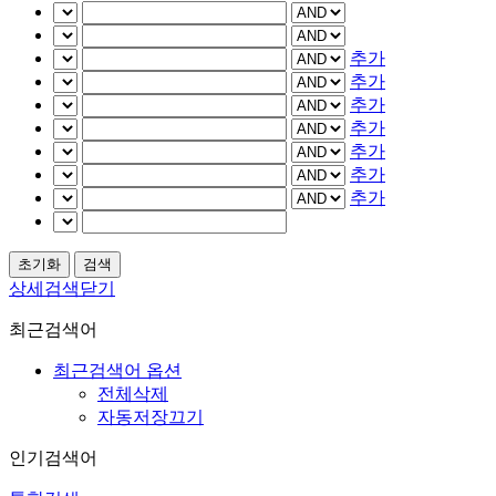
추가
추가
추가
추가
추가
추가
추가
상세검색닫기
최근검색어
최근검색어 옵션
전체삭제
자동저장끄기
인기검색어