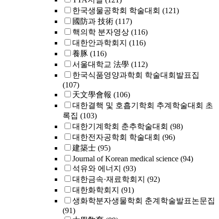
한국생물공학회 학술대회
(121)
國防과 技術
(117)
핵의학 분자영상
(116)
대한안과학회지
(116)
養豚
(116)
서울대학교 法學
(112)
한국식품영양과학회 학술대회발표집
(107)
天文學會報
(106)
대한결핵 및 호흡기학회 추계학술대회 초
록집
(103)
대한기계학회 춘추학술대회
(98)
대한전자공학회 학술대회
(96)
建築士
(95)
Journal of Korean medical science
(94)
석유와 에너지
(93)
대한금속·재료학회지
(92)
대한화학회지
(91)
생화학분자생물학회 춘계학술발표논문집
(91)