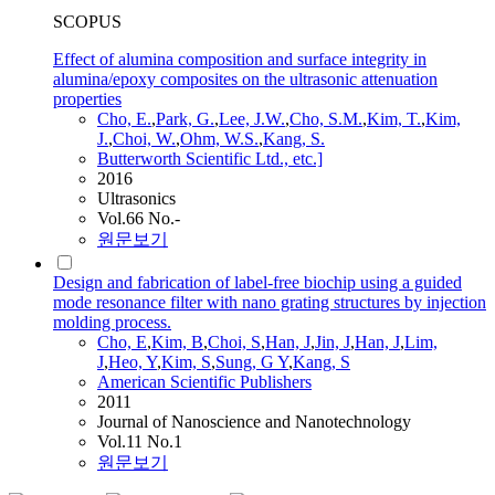
SCOPUS
Effect of alumina composition and surface integrity in
alumina/epoxy composites on the ultrasonic attenuation
properties
Cho, E.
,
Park, G.
,
Lee, J.W.
,
Cho, S.M.
,
Kim, T.
,
Kim,
J.
,
Choi, W.
,
Ohm, W.S.
,
Kang, S.
Butterworth Scientific Ltd., etc.]
2016
Ultrasonics
Vol.66 No.-
원문보기
Design and fabrication of label-free biochip using a guided
mode resonance filter with nano grating structures by injection
molding process.
Cho, E
,
Kim, B
,
Choi, S
,
Han, J
,
Jin, J
,
Han, J
,
Lim,
J
,
Heo, Y
,
Kim, S
,
Sung, G Y
,
Kang, S
American Scientific Publishers
2011
Journal of Nanoscience and Nanotechnology
Vol.11 No.1
원문보기