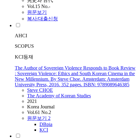
先史와 古代
Vol.15 No.-
원문보기
복사/대출신청
AHCI
SCOPUS
KCI등재
The Author of Sovereign Violence Responds to Book Review
: Sovereign Violence: Ethics and South Korean Cinema in the
New Millennium. By Steve Choe. Amsterdam: Amsterdam
University Press, 2016. 352 pages. ISBN: 9789089646385
Steve
CHOE
The Academy of Korean Studies
2021
Korea Journal
Vol.61 No.2
원문보기
2
DBpia
KCI