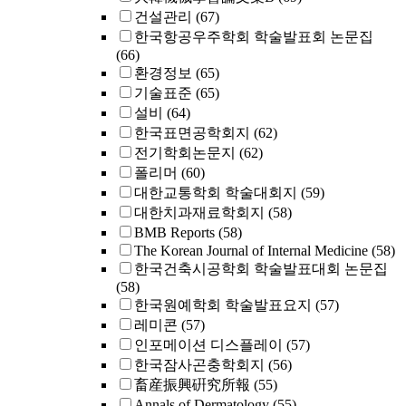
건설관리
(67)
한국항공우주학회 학술발표회 논문집
(66)
환경정보
(65)
기술표준
(65)
설비
(64)
한국표면공학회지
(62)
전기학회논문지
(62)
폴리머
(60)
대한교통학회 학술대회지
(59)
대한치과재료학회지
(58)
BMB Reports
(58)
The Korean Journal of Internal Medicine
(58)
한국건축시공학회 학술발표대회 논문집
(58)
한국원예학회 학술발표요지
(57)
레미콘
(57)
인포메이션 디스플레이
(57)
한국잠사곤충학회지
(56)
畜産振興硏究所報
(55)
Annals of Dermatology
(55)