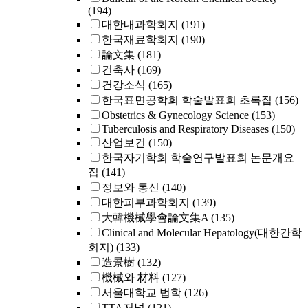
(194)
대한내과학회지
(191)
한국재료학회지
(190)
論文集
(181)
건축사
(169)
건강소식
(165)
한국표면공학회 학술발표회 초록집
(156)
Obstetrics & Gynecology Science
(153)
Tuberculosis and Respiratory Diseases
(150)
산업보건
(150)
한국자기학회 학술연구발표회 논문개요
집
(141)
정보와 통신
(140)
대한피부과학회지
(139)
大韓機械學會論文集A
(135)
Clinical and Molecular Hepatology(대한간학
회지)
(133)
造景樹
(132)
機械와 材料
(127)
서울대학교 법학
(126)
TTA저널
(121)