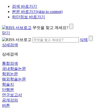
검색 바로가기
본문 바로가기(skip to content)
하단정보 바로가기
무엇을 찾고 계세요?
닫기
삭제
상세검색
상세검색
통합검색
국내학술논문
학위논문
해외학술논문
학술지
단행본
연구보고서
공개강의
버튼