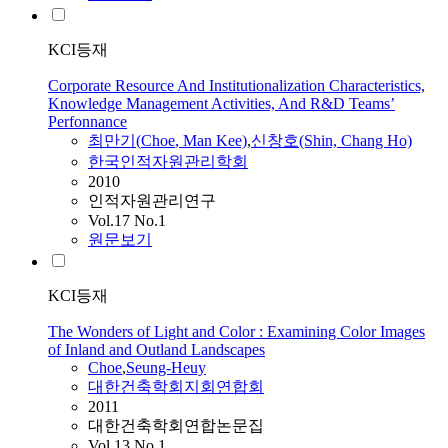
KCI등재
Corporate Resource And Institutionalization Characteristics,
Knowledge Management Activities, And R&D Teams’
Perfonnance
최만기(
Choe
, Man Kee)
,
신창호(Shin, Chang Ho)
한국인적자원관리학회
2010
인적자원관리연구
Vol.17 No.1
원문보기
KCI등재
The Wonders of Light and Color : Examining Color Images
of Inland and Outland Landscapes
Choe
,
Seung-Heuy
대한건축학회지회연합회
2011
대한건축학회연합논문집
Vol.13 No.1