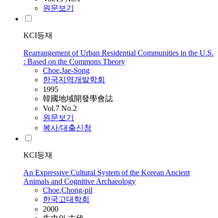
원문보기
KCI등재
Rearrangement of Urban Residential Communities in the U.S.
: Based on the Commons Theory
Choe
,
Jae-Song
한국지역개발학회
1995
韓國地域開發學會誌
Vol.7 No.2
원문보기
복사/대출신청
KCI등재
An Expressive Cultural System of the Korean Ancient
Animals and Cognitive Archaeology
Choe
,
Chong-pil
한국고대학회
2000