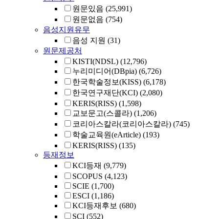
원문있음
(25,991)
원문없음
(754)
음성지원유무
음성 지원
(31)
원문제공처
KISTI(NDSL)
(12,796)
누리미디어(DBpia)
(6,726)
한국학술정보(KISS)
(6,178)
한국연구재단(KCI)
(2,080)
KERIS(RISS)
(1,598)
교보문고(스콜라)
(1,206)
코리아스칼라(코리아스칼라)
(745)
학술교육원(eArticle)
(193)
KERIS(RISS)
(135)
등재정보
KCI등재
(9,779)
SCOPUS
(4,123)
SCIE
(1,700)
ESCI
(1,186)
KCI등재후보
(680)
SCI
(552)