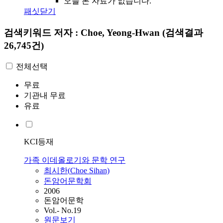
오늘 본 자료가 없습니다.
패싯닫기
검색키워드
저자 : Choe, Yeong-Hwan
(검색결과
26,745건)
전체선택
무료
기관내 무료
유료
KCI등재
가족 이데올로기와 문학 연구
최시한(
Choe
Sihan)
돈암어문학회
2006
돈암어문학
Vol.- No.19
원문보기