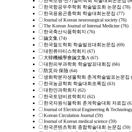
한국조명·전기설비학회 학술대회논문집
(8
한국항공우주학회 학술발표회 논문집
(78)
한국응용곤충학회 학술대회논문집
(77)
Journal of Korean neurosurgical society
(76)
The Korean Journal of Internal Medicine
(76)
한국축산식품학회지
(76)
論文集
(74)
한국철도학회 학술발표대회논문집
(69)
대한류마티스학회지
(67)
大韓機械學會論文集A
(67)
대한피부과학회 학술발표대회집
(66)
防災와 保險
(64)
생화학분자생물학회 춘계학술발표논문집
한국농공학회 학술대회초록집
(63)
대한안과학회지
(62)
한국토양비료학회지
(62)
한국자원식물학회 춘계학술대회 자료집
(6
Journal of Electrical Engineering & Technolog
Korean Circulation Journal
(59)
Journal of Korean medical science
(59)
한국콘텐츠학회 종합학술대회 논문집
(59)