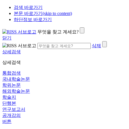
검색 바로가기
본문 바로가기(skip to content)
하단정보 바로가기
무엇을 찾고 계세요?
닫기
삭제
상세검색
상세검색
통합검색
국내학술논문
학위논문
해외학술논문
학술지
단행본
연구보고서
공개강의
버튼