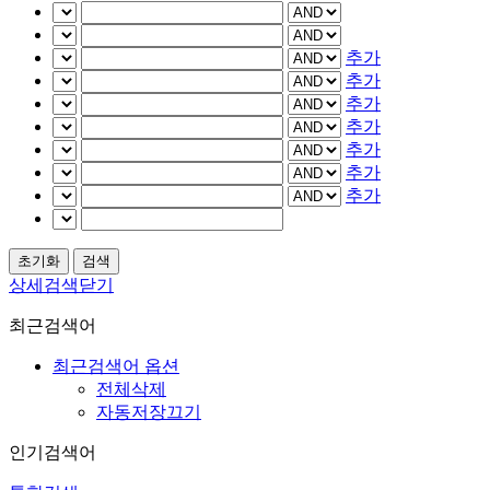
추가
추가
추가
추가
추가
추가
추가
상세검색닫기
최근검색어
최근검색어 옵션
전체삭제
자동저장끄기
인기검색어