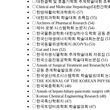
대한결핵 및 호흡기학회 추계학술대회 초
Clinical and Molecular Hepatology(대한간
한방재활의학과학회지
(57)
대한외과학회 학술대회 초록집
(55)
Archives of Pharmacal Research
(54)
제어·로봇·시스템학회 논문지
(54)
한국물환경학회·대한상하수도학회 공동 
한국신재생에너지학회 학술대회논문집
(53
한국동물위생학회지 (KOJVS)
(53)
Gut and Liver
(52)
한국자원식물학회 추계학술대회 자료집
(5
한국소음진동공학회 학술대회논문집
(51)
Annals of Surgical Treatment and Research(A
공동 춘계학술발표회
(50)
한국생산제조시스템학회 학술발표대회 논
THE JOURNAL OF THE KOREAN PHYSI
한국육종학회지
(48)
Annals of hepato-biliary-pancreatic surgery
(48
Korean Chemical Engineering Research
(48)
한국축산학회지
(47)
한국토양비료학회 학술발표회
(47)