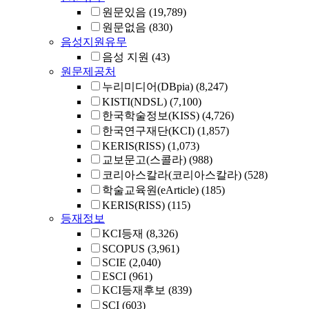
원문있음
(19,789)
원문없음
(830)
음성지원유무
음성 지원
(43)
원문제공처
누리미디어(DBpia)
(8,247)
KISTI(NDSL)
(7,100)
한국학술정보(KISS)
(4,726)
한국연구재단(KCI)
(1,857)
KERIS(RISS)
(1,073)
교보문고(스콜라)
(988)
코리아스칼라(코리아스칼라)
(528)
학술교육원(eArticle)
(185)
KERIS(RISS)
(115)
등재정보
KCI등재
(8,326)
SCOPUS
(3,961)
SCIE
(2,040)
ESCI
(961)
KCI등재후보
(839)
SCI
(603)