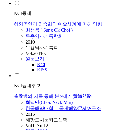
KCI등재
해외공연이 최승희의 예술세계에 미친 영향
최성옥 ( Sung Ok
Choi
)
무용역사기록학회
2010
무용역사기록학
Vol.20 No.-
원문보기
2
KCI
KISS
KCI등재후보
崔致遠의 시를 통해 본 9세기 黃海航路
최낙민(
Choi
, Nack-Min)
한국해양대학교 국제해양문제연구소
2015
해항도시문화교섭학
Vol.0 No.12