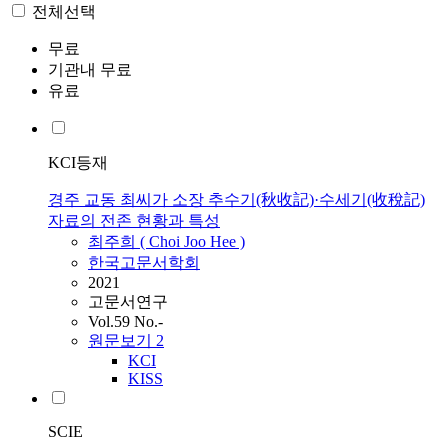
전체선택
무료
기관내 무료
유료
KCI등재
경주 교동 최씨가 소장 추수기(秋收記)·수세기(收稅記)
자료의 전존 현황과 특성
최주희 (
Choi
Joo Hee )
한국고문서학회
2021
고문서연구
Vol.59 No.-
원문보기
2
KCI
KISS
SCIE