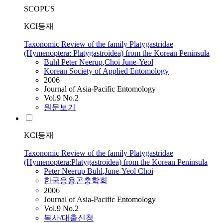
SCOPUS
KCI등재
Taxonomic Review of the family Platygastridae
(Hymenoptera: Platygastroidea) from the Korean Peninsula
Buhl Peter Neerup
,
Choi
June-Yeol
Korean Society of Applied Entomology
2006
Journal of Asia-Pacific Entomology
Vol.9 No.2
원문보기
KCI등재
Taxonomic Review of the family Platygastridae
(Hymenoptera:Platygastroidea) from the Korean Peninsula
Peter Neerup Buhl
,
June-Yeol
Choi
한국응용곤충학회
2006
Journal of Asia-Pacific Entomology
Vol.9 No.2
복사/대출신청