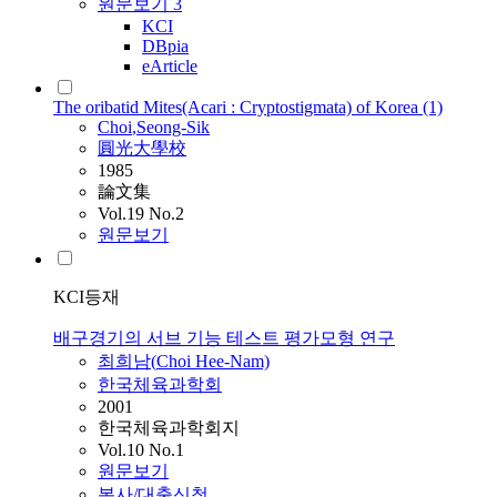
원문보기
3
KCI
DBpia
eArticle
The oribatid Mites(Acari : Cryptostigmata) of Korea (1)
Choi
,Seong-Sik
圓光大學校
1985
論文集
Vol.19 No.2
원문보기
KCI등재
배구경기의 서브 기능 테스트 평가모형 연구
최희남(
Choi
Hee-Nam)
한국체육과학회
2001
한국체육과학회지
Vol.10 No.1
원문보기
복사/대출신청