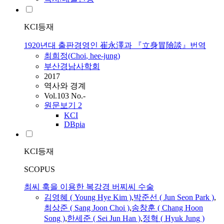
KCI등재
1920년대 출판경영인 崔永澤과 『立身冒險談』번역
최희정(
Choi
, hee-jung)
부산경남사학회
2017
역사와 경계
Vol.103 No.-
원문보기
2
KCI
DBpia
KCI등재
SCOPUS
최씨 훅을 이용한 복강경 버찌씨 수술
김영혜 ( Young Hye Kim )
,
박준선 ( Jun Seon Park )
,
최상준 ( Sang Joon
Choi
)
,
송창훈 ( Chang Hoon
Song )
,
한세준 ( Sei Jun Han )
,
정혁 ( Hyuk Jung )