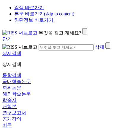
검색 바로가기
본문 바로가기(skip to content)
하단정보 바로가기
무엇을 찾고 계세요?
닫기
삭제
상세검색
상세검색
통합검색
국내학술논문
학위논문
해외학술논문
학술지
단행본
연구보고서
공개강의
버튼