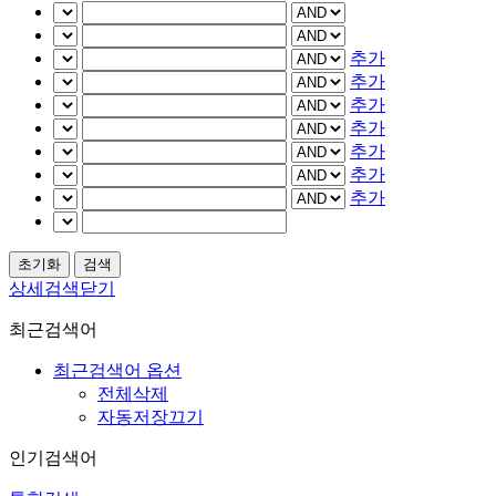
추가
추가
추가
추가
추가
추가
추가
상세검색닫기
최근검색어
최근검색어 옵션
전체삭제
자동저장끄기
인기검색어