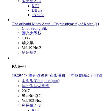
원문보기
3
KCI
DBpia
eArticle
The oribatid Mites(Acari : Cryptostigmata) of Korea (1)
Choi
,Seong-Sik
圓光大學校
1985
論文集
Vol.19 No.2
원문보기
KCI등재
1920년대 출판경영인 崔永澤과 『立身冒險談』번역
최희정(
Choi
, hee-jung)
부산경남사학회
2017
역사와 경계
Vol.103 No.-
원문보기
2
KCI