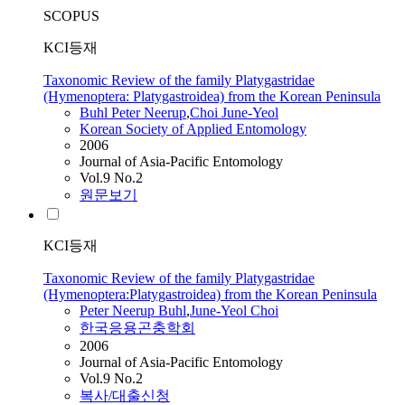
SCOPUS
KCI등재
Taxonomic Review of the family Platygastridae
(Hymenoptera: Platygastroidea) from the Korean Peninsula
Buhl Peter Neerup
,
Choi
June-Yeol
Korean Society of Applied Entomology
2006
Journal of Asia-Pacific Entomology
Vol.9 No.2
원문보기
KCI등재
Taxonomic Review of the family Platygastridae
(Hymenoptera:Platygastroidea) from the Korean Peninsula
Peter Neerup Buhl
,
June-Yeol
Choi
한국응용곤충학회
2006
Journal of Asia-Pacific Entomology
Vol.9 No.2
복사/대출신청