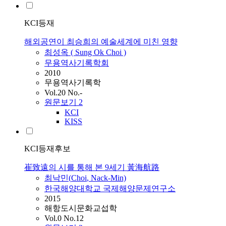
KCI등재
해외공연이 최승희의 예술세계에 미친 영향
최성옥 ( Sung Ok
Choi
)
무용역사기록학회
2010
무용역사기록학
Vol.20 No.-
원문보기
2
KCI
KISS
KCI등재후보
崔致遠의 시를 통해 본 9세기 黃海航路
최낙민(
Choi
, Nack-Min)
한국해양대학교 국제해양문제연구소
2015
해항도시문화교섭학
Vol.0 No.12