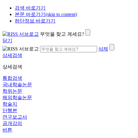
검색 바로가기
본문 바로가기(skip to content)
하단정보 바로가기
무엇을 찾고 계세요?
닫기
삭제
상세검색
상세검색
통합검색
국내학술논문
학위논문
해외학술논문
학술지
단행본
연구보고서
공개강의
버튼