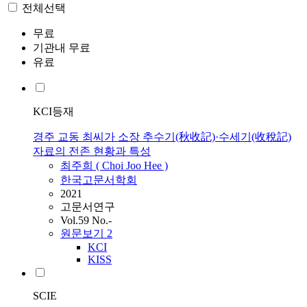
전체선택
무료
기관내 무료
유료
KCI등재
경주 교동 최씨가 소장 추수기(秋收記)·수세기(收稅記)
자료의 전존 현황과 특성
최주희 (
Choi
Joo Hee )
한국고문서학회
2021
고문서연구
Vol.59 No.-
원문보기
2
KCI
KISS
SCIE