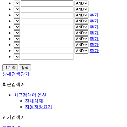
추가
추가
추가
추가
추가
추가
추가
상세검색닫기
최근검색어
최근검색어 옵션
전체삭제
자동저장끄기
인기검색어