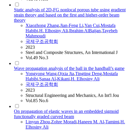
Static analysis of 2D-FG nonlocal porous tube using gradient
strain theory and based on the first and higher-order beam
theory
Xiaozhong Zhang
,
Jian-Feng Li
,
Yan Cui
,
Mostafa
Habibi
,
H.
Elhosiny
Ali
,
Ibrahim AlBaijan
,
Tayebeh
Mahmoudi
국제구조공학회
2023
Steel and Composite Structures, An International J
Vol.49 No.3
Wave propagation analysis of the ball in the handball’s game
Yongyong Wang
,
Qixia Jia
,
Tingting Deng
,
Mostafa
Habibi
,
Sanaa Al-Kikani
,
H.
Elhosiny
Ali
국제구조공학회
2023
Structural Engineering and Mechanics, An Int'l Jou
Vol.85 No.6
On propagation of elastic waves in an embedded sigmoid
functionally graded curved beam
Linyun Zhou
,
Zohre Moradi
,
Haneen M. Al-Tamimi
,
H.
Elhosiny
Ali