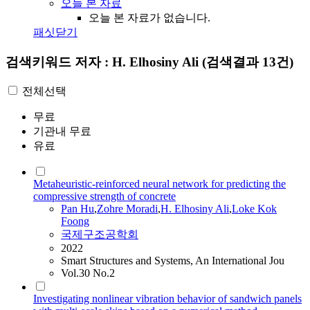
오늘 본 자료
오늘 본 자료가 없습니다.
패싯닫기
검색키워드
저자 : H. Elhosiny Ali
(검색결과 13건)
전체선택
무료
기관내 무료
유료
Metaheuristic-reinforced neural network for predicting the
compressive strength of concrete
Pan Hu
,
Zohre Moradi
,
H.
Elhosiny
Ali
,
Loke Kok
Foong
국제구조공학회
2022
Smart Structures and Systems, An International Jou
Vol.30 No.2
Investigating nonlinear vibration behavior of sandwich panels