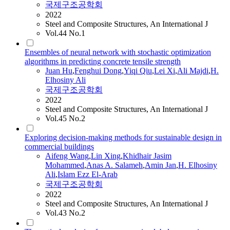
국제구조공학회
2022
Steel and Composite Structures, An International J
Vol.44 No.1
Ensembles of neural network with stochastic optimization
algorithms in predicting concrete tensile strength
Juan Hu
,
Fenghui Dong
,
Yiqi Qiu
,
Lei Xi
,
Ali
Majdi
,
H.
Elhosiny
Ali
국제구조공학회
2022
Steel and Composite Structures, An International J
Vol.45 No.2
Exploring decision-making methods for sustainable design in
commercial buildings
Aifeng Wang
,
Lin Xing
,
Khidhair Jasim
Mohammed
,
Anas A. Salameh
,
Amin Jan
,
H.
Elhosiny
Ali
,
Islam Ezz El-Arab
국제구조공학회
2022
Steel and Composite Structures, An International J
Vol.43 No.2