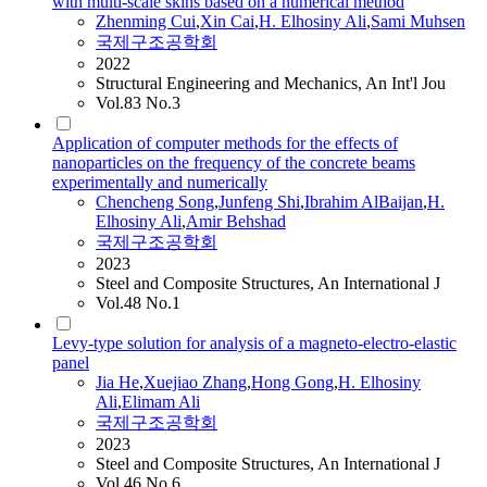
with multi-scale skins based on a numerical method
Zhenming Cui
,
Xin Cai
,
H.
Elhosiny
Ali
,
Sami Muhsen
국제구조공학회
2022
Structural Engineering and Mechanics, An Int'l Jou
Vol.83 No.3
Application of computer methods for the effects of
nanoparticles on the frequency of the concrete beams
experimentally and numerically
Chencheng Song
,
Junfeng Shi
,
Ibrahim AlBaijan
,
H.
Elhosiny
Ali
,
Amir Behshad
국제구조공학회
2023
Steel and Composite Structures, An International J
Vol.48 No.1
Levy-type solution for analysis of a magneto-electro-elastic
panel
Jia He
,
Xuejiao Zhang
,
Hong Gong
,
H.
Elhosiny
Ali
,
Elimam
Ali
국제구조공학회
2023
Steel and Composite Structures, An International J
Vol.46 No.6