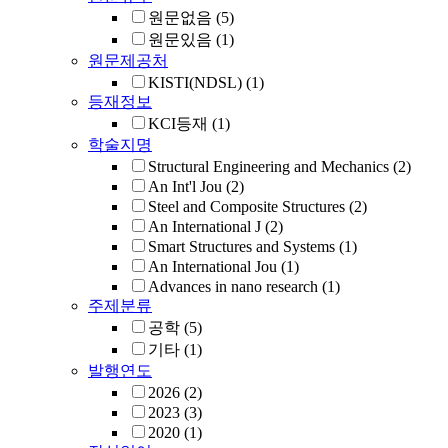
원문없음
(5)
원문있음
(1)
원문제공처
KISTI(NDSL)
(1)
등재정보
KCI등재
(1)
학술지명
Structural Engineering and Mechanics
(2)
An Int'l Jou
(2)
Steel and Composite Structures
(2)
An International J
(2)
Smart Structures and Systems
(1)
An International Jou
(1)
Advances in nano research
(1)
주제분류
공학
(5)
기타
(1)
발행연도
2026
(2)
2023
(3)
2020
(1)