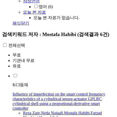
작성언어
영어
(6)
오늘 본 자료
오늘 본 자료가 없습니다.
패싯닫기
검색키워드
저자 : Mostafa Habibi
(검색결과 6건)
전체선택
무료
기관내 무료
유료
KCI등재
Influence of imperfection on the smart control frequency
characteristics of a cylindrical sensor-actuator GPLRC
cylindrical shell using a proportional-derivative smart
controller
Reza Zare
,
Neda Najaafi
,
Mostafa
Habibi
,
Farzad