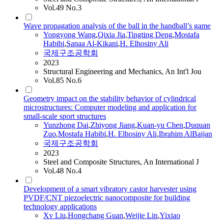
Vol.49 No.3
Wave propagation analysis of the ball in the handball’s game
Yongyong Wang
,
Qixia Jia
,
Tingting Deng
,
Mostafa
Habibi
,
Sanaa Al-Kikani
,
H. Elhosiny Ali
국제구조공학회
2023
Structural Engineering and Mechanics, An Int'l Jou
Vol.85 No.6
Geometry impact on the stability behavior of cylindrical
microstructures: Computer modeling and application for
small-scale sport structures
Yunzhong Dai
,
Zhiyong Jiang
,
Kuan-yu Chen
,
Duquan
Zuo
,
Mostafa
Habibi
,
H. Elhosiny Ali
,
Ibrahim AlBaijan
국제구조공학회
2023
Steel and Composite Structures, An International J
Vol.48 No.4
Development of a smart vibratory castor harvester using
PVDF/CNT piezoelectric nanocomposite for building
technology applications
Xv Liu
,
Hongchang Guan
,
Weijie Lin
,
Yixiao