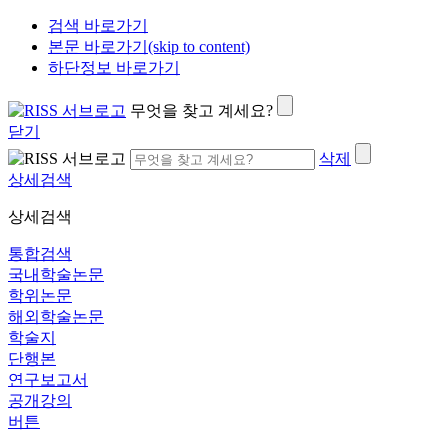
검색 바로가기
본문 바로가기(skip to content)
하단정보 바로가기
무엇을 찾고 계세요?
닫기
삭제
상세검색
상세검색
통합검색
국내학술논문
학위논문
해외학술논문
학술지
단행본
연구보고서
공개강의
버튼