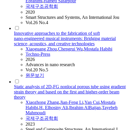
Ebrahimi
,
Hamed Safarpour
국제구조공학회
2020
Smart Structures and Systems, An International Jou
Vol.26 No.4
Innovative approaches to the fabrication of soft
nano‑engineered musical instruments: Bridging material
science, acoustics, and creative technologies
Xiaoguang Zhou
,
Chengrui Wu
,
Mostafa
Habibi
Techno-Press
2026
Advances in nano research
Vol.20 No.5
원문보기
Static analysis of 2D-FG nonlocal porous tube using gradient
strain theory and based on the first and higher-order beam
theory
Xiaozhong Zhang
,
Jian-Feng Li
,
Yan Cui
,
Mostafa
Habibi
,
H. Elhosiny Ali
,
Ibrahim AlBaijan
,
Tayebeh
Mahmoudi
국제구조공학회
2023
Steel and Composite Structures, An International J