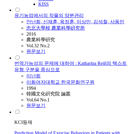
KISS
유기농업에서의 작물의 양분관리
안난희, 신재훈, 옥정훈, 이상민, 김석철, 사동민
忠北大學校 農業科學硏究所
2016
農業科學硏究
Vol.32 No.2
원문보기
번역가능성의 문제에 대하여 : Katharina Reiβ의 텍스트
유형 구분을 중심으로
이난희
이화여자대학교 한국문화연구원
1994
韓國文化硏究院 論叢
Vol.64 No.1
원문보기
KCI등재
Prediction Model of Exercise Behaviors in Patients with