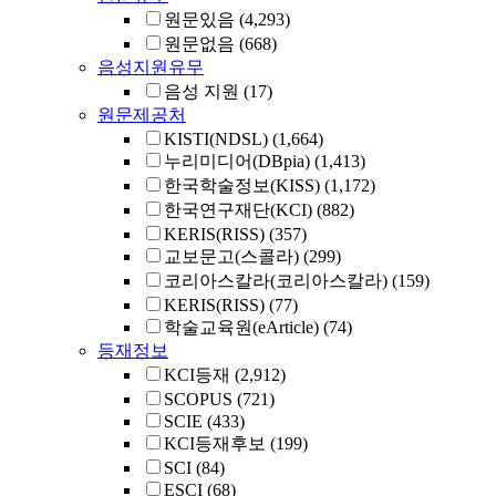
원문있음
(4,293)
원문없음
(668)
음성지원유무
음성 지원
(17)
원문제공처
KISTI(NDSL)
(1,664)
누리미디어(DBpia)
(1,413)
한국학술정보(KISS)
(1,172)
한국연구재단(KCI)
(882)
KERIS(RISS)
(357)
교보문고(스콜라)
(299)
코리아스칼라(코리아스칼라)
(159)
KERIS(RISS)
(77)
학술교육원(eArticle)
(74)
등재정보
KCI등재
(2,912)
SCOPUS
(721)
SCIE
(433)
KCI등재후보
(199)
SCI
(84)
ESCI
(68)