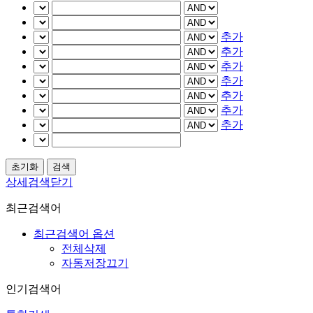
추가
추가
추가
추가
추가
추가
추가
상세검색닫기
최근검색어
최근검색어 옵션
전체삭제
자동저장끄기
인기검색어