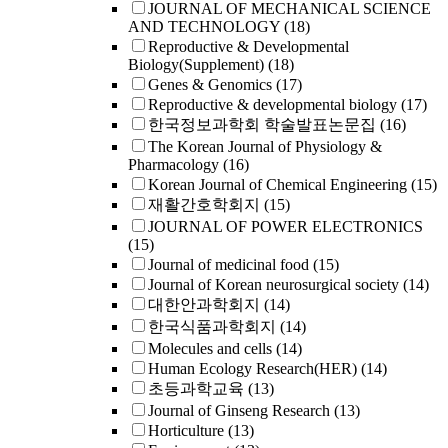
JOURNAL OF MECHANICAL SCIENCE
AND TECHNOLOGY
(18)
Reproductive & Developmental
Biology(Supplement)
(18)
Genes & Genomics
(17)
Reproductive & developmental biology
(17)
한국정보과학회 학술발표논문집
(16)
The Korean Journal of Physiology &
Pharmacology
(16)
Korean Journal of Chemical Engineering
(15)
재활간호학회지
(15)
JOURNAL OF POWER ELECTRONICS
(15)
Journal of medicinal food
(15)
Journal of Korean neurosurgical society
(14)
대한안과학회지
(14)
한국식품과학회지
(14)
Molecules and cells
(14)
Human Ecology Research(HER)
(14)
초등과학교육
(13)
Journal of Ginseng Research
(13)
Horticulture
(13)