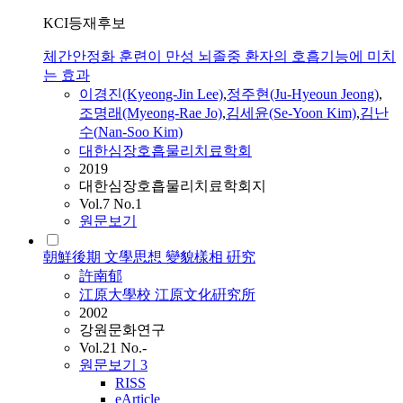
KCI등재후보
체간안정화 훈련이 만성 뇌졸중 환자의 호흡기능에 미치
는 효과
이경진(Kyeong-Jin Lee)
,
정주현(Ju-Hyeoun Jeong)
,
조명래(Myeong-Rae Jo)
,
김세윤(Se-Yoon Kim)
,
김난
수(
Nan
-Soo Kim)
대한심장호흡물리치료학회
2019
대한심장호흡물리치료학회지
Vol.7 No.1
원문보기
朝鮮後期 文學思想 變貌樣相 硏究
許南郁
江原大學校 江原文化硏究所
2002
강원문화연구
Vol.21 No.-
원문보기
3
RISS
eArticle