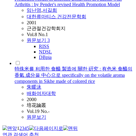
Arthritis : by Pender's revised Health Promotion Model
임난영
,
서길희
대한류마티스 건강전문학회
2001
근관절건강학회지
Vol.8 No.1
원문보기
3
RISS
NDSL
DBpia
特殊米를 利用한 食醯 製造에 關한 硏究 : 有色米 食醯의
香氣 成分을 中心으로 specifically on the volatile aroma
components in Sikhe made of colored rice
朱暖泳
배화여자대학
2000
培花論叢
Vol.19 No.-
원문보기
1
2
3
4
5
연관 검색어 추천