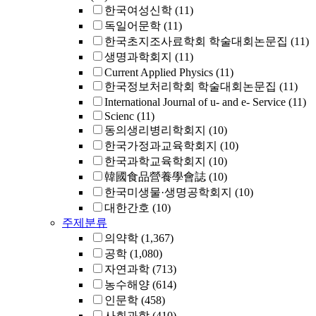
한국여성신학
(11)
독일어문학
(11)
한국초지조사료학회 학술대회논문집
(11)
생명과학회지
(11)
Current Applied Physics
(11)
한국정보처리학회 학술대회논문집
(11)
International Journal of u- and e- Service
(11)
Scienc
(11)
동의생리병리학회지
(10)
한국가정과교육학회지
(10)
한국과학교육학회지
(10)
韓國食品營養學會誌
(10)
한국미생물·생명공학회지
(10)
대한간호
(10)
주제분류
의약학
(1,367)
공학
(1,080)
자연과학
(713)
농수해양
(614)
인문학
(458)
사회과학
(410)