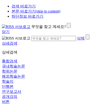
검색 바로가기
본문 바로가기(skip to content)
하단정보 바로가기
무엇을 찾고 계세요?
닫기
삭제
상세검색
상세검색
통합검색
국내학술논문
학위논문
해외학술논문
학술지
단행본
연구보고서
공개강의
버튼