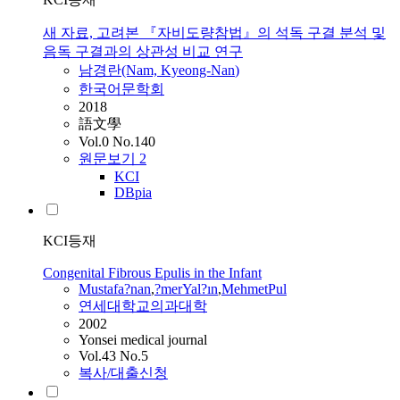
새 자료, 고려본 『자비도량참법』의 석독 구결 분석 및
음독 구결과의 상관성 비교 연구
남경란(Nam, Kyeong-
Nan
)
한국어문학회
2018
語文學
Vol.0 No.140
원문보기
2
KCI
DBpia
KCI등재
Congenital Fibrous Epulis in the Infant
Mustafa?
nan
,
?merYal?ın
,
MehmetPul
연세대학교의과대학
2002
Yonsei medical journal
Vol.43 No.5
복사/대출신청