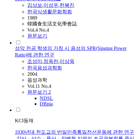
김상보
,
이성우
,
한복진
한국식생활문화학회
1989
韓國食生活文化學會誌
Vol.4 No.4
원문보기
성악 전공 학생의 가칭 시 음성의 SPR(Singing Power
Ratio)에 관한 연구
조성미
,
정옥란
,
이상욱
한국음성과학회
2004
음성과학
Vol.11 No.4
원문보기
2
NDSL
DBpia
KCI등재
1930년대 천도교의 반일민족통일전선운동에 관한 연구
-갑산ㆍ삼수ㆍ풍산ㆍ장백현 지역의 조국광복회를 중심