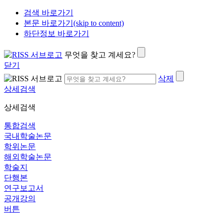
검색 바로가기
본문 바로가기(skip to content)
하단정보 바로가기
무엇을 찾고 계세요?
닫기
삭제
상세검색
상세검색
통합검색
국내학술논문
학위논문
해외학술논문
학술지
단행본
연구보고서
공개강의
버튼