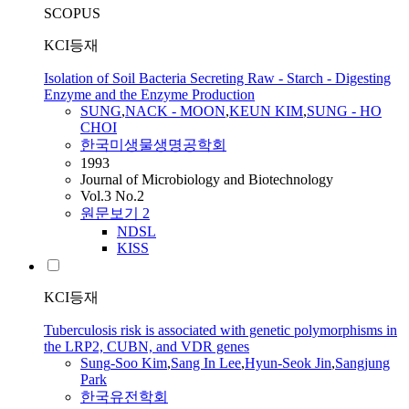
SCOPUS
KCI등재
Isolation of Soil Bacteria Secreting Raw - Starch - Digesting
Enzyme and the Enzyme Production
SUNG
,
NACK - MOON
,
KEUN KIM
,
SUNG
- HO
CHOI
한국미생물생명공학회
1993
Journal of Microbiology and Biotechnology
Vol.3 No.2
원문보기
2
NDSL
KISS
KCI등재
Tuberculosis risk is associated with genetic polymorphisms in
the LRP2, CUBN, and VDR genes
Sung
‑Soo Kim
,
Sang In Lee
,
Hyun‑Seok Jin
,
Sangjung
Park
한국유전학회