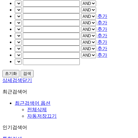
추가
추가
추가
추가
추가
추가
추가
상세검색닫기
최근검색어
최근검색어 옵션
전체삭제
자동저장끄기
인기검색어