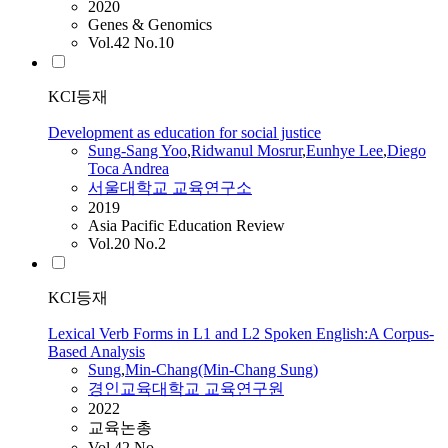
2020
Genes & Genomics
Vol.42 No.10
KCI등재
Development as education for social justice
Sung
‑Sang Yoo
,
Ridwanul Mosrur
,
Eunhye Lee
,
Diego
Toca Andrea
서울대학교 교육연구소
2019
Asia Pacific Education Review
Vol.20 No.2
KCI등재
Lexical Verb Forms in L1 and L2 Spoken English:A Corpus-
Based Analysis
Sung
,
Min-Chang(Min-Chang
Sung
)
경인교육대학교 교육연구원
2022
교육논총
Vol.42 No.-