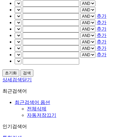
추가
추가
추가
추가
추가
추가
추가
상세검색닫기
최근검색어
최근검색어 옵션
전체삭제
자동저장끄기
인기검색어