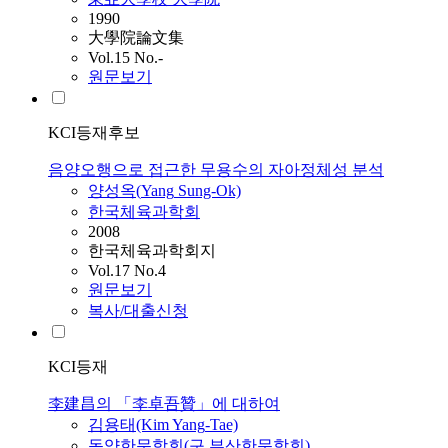
1990
大學院論文集
Vol.15 No.-
원문보기
KCI등재후보
음양오행으로 접근한 무용수의 자아정체성 분석
양성옥(
Yang
Sung-Ok)
한국체육과학회
2008
한국체육과학회지
Vol.17 No.4
원문보기
복사/대출신청
KCI등재
李建昌의 「李卓吾贊」에 대하여
김용태(Kim
Yang
-Tae)
동양한문학회(구 부산한문학회)