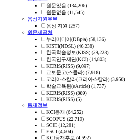
원문있음
(134,206)
원문없음
(11,545)
음성지원유무
음성 지원
(257)
원문제공처
누리미디어(DBpia)
(58,136)
KISTI(NDSL)
(46,238)
한국학술정보(KISS)
(29,228)
한국연구재단(KCI)
(14,803)
KERIS(RISS)
(9,097)
교보문고(스콜라)
(7,918)
코리아스칼라(코리아스칼라)
(3,950)
학술교육원(eArticle)
(1,737)
KERIS(RISS)
(889)
KERIS(RISS)
(5)
등재정보
KCI등재
(64,252)
SCOPUS
(22,710)
SCIE
(12,281)
ESCI
(4,604)
KCI등재후보
(4,592)