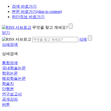
검색 바로가기
본문 바로가기(skip to content)
하단정보 바로가기
무엇을 찾고 계세요?
닫기
삭제
상세검색
상세검색
통합검색
국내학술논문
학위논문
해외학술논문
학술지
단행본
연구보고서
공개강의
버튼