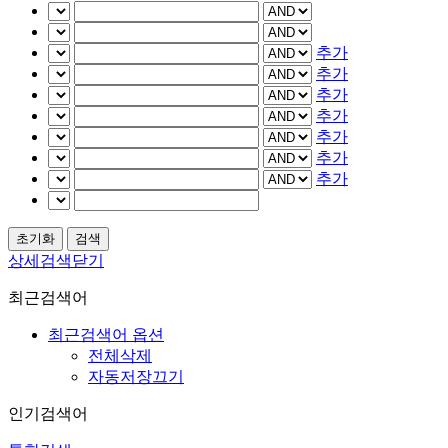
추가
추가
추가
추가
추가
추가
추가
상세검색닫기
최근검색어
최근검색어 옵션
전체삭제
자동저장끄기
인기검색어