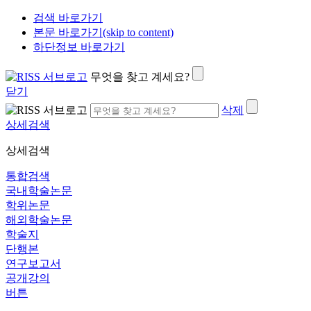
검색 바로가기
본문 바로가기(skip to content)
하단정보 바로가기
무엇을 찾고 계세요?
닫기
삭제
상세검색
상세검색
통합검색
국내학술논문
학위논문
해외학술논문
학술지
단행본
연구보고서
공개강의
버튼