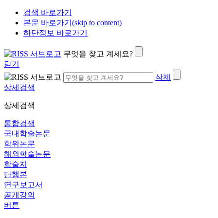
검색 바로가기
본문 바로가기(skip to content)
하단정보 바로가기
무엇을 찾고 계세요?
닫기
삭제
상세검색
상세검색
통합검색
국내학술논문
학위논문
해외학술논문
학술지
단행본
연구보고서
공개강의
버튼