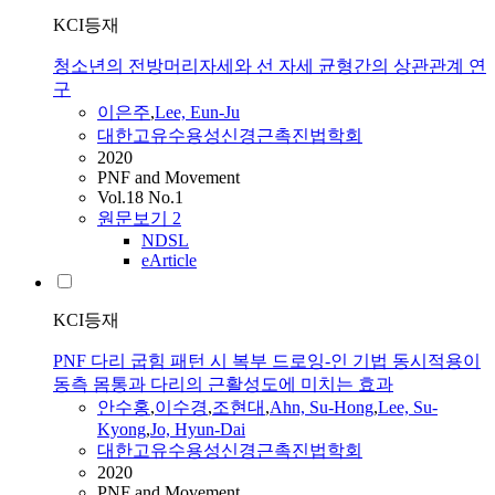
KCI등재
청소년의 전방머리자세와 선 자세 균형간의 상관관계 연
구
이은주
,
Lee, Eun-Ju
대한고유수용성신경근촉진법학회
2020
PNF and Movement
Vol.18 No.1
원문보기
2
NDSL
eArticle
KCI등재
PNF 다리 굽힘 패턴 시 복부 드로잉-인 기법 동시적용이
동측 몸통과 다리의 근활성도에 미치는 효과
안수홍
,
이수경
,
조현대
,
Ahn, Su-Hong
,
Lee, Su-
Kyong
,
Jo, Hyun-Dai
대한고유수용성신경근촉진법학회
2020
PNF and Movement