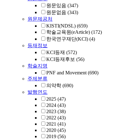
원문있음
(347)
원문없음
(343)
원문제공처
KISTI(NDSL)
(659)
학술교육원(eArticle)
(172)
한국연구재단(KCI)
(4)
등재정보
KCI등재
(572)
KCI등재후보
(56)
학술지명
PNF and Movement
(690)
주제분류
의약학
(690)
발행연도
2025
(47)
2024
(43)
2023
(38)
2022
(43)
2021
(41)
2020
(45)
2019
(56)