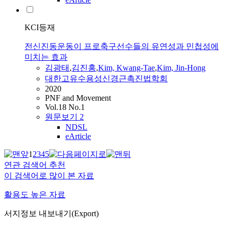
KCI등재
전신진동운동이 프로축구선수들의 유연성과 민첩성에
미치는 효과
김광태
,
김진홍
,
Kim, Kwang-Tae
,
Kim, Jin-Hong
대한고유수용성신경근촉진법학회
2020
PNF and Movement
Vol.18 No.1
원문보기
2
NDSL
eArticle
1
2
3
4
5
연관 검색어 추천
이 검색어로 많이 본 자료
활용도 높은 자료
서지정보 내보내기(Export)