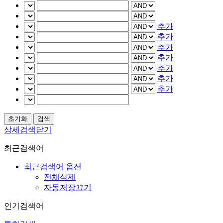
추가
추가
추가
추가
추가
추가
추가
상세검색닫기
최근검색어
최근검색어 옵션
전체삭제
자동저장끄기
인기검색어