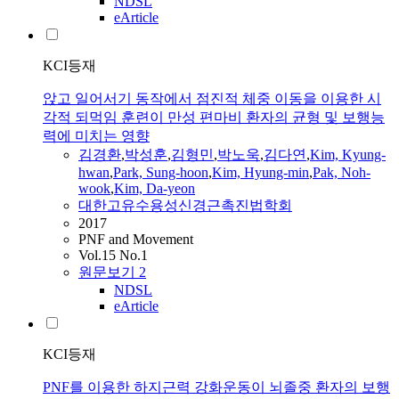
NDSL
eArticle
KCI등재
앉고 일어서기 동작에서 점진적 체중 이동을 이용한 시
각적 되먹임 훈련이 만성 편마비 환자의 균형 및 보행능
력에 미치는 영향
김경환
,
박성훈
,
김형민
,
박노욱
,
김다연
,
Kim, Kyung-
hwan
,
Park, Sung-hoon
,
Kim, Hyung-min
,
Pak, Noh-
wook
,
Kim, Da-yeon
대한고유수용성신경근촉진법학회
2017
PNF and Movement
Vol.15 No.1
원문보기
2
NDSL
eArticle
KCI등재
PNF를 이용한 하지근력 강화운동이 뇌졸중 환자의 보행