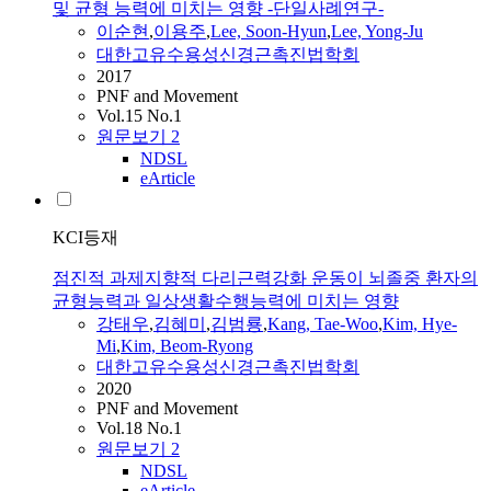
및 균형 능력에 미치는 영향 -단일사례연구-
이순현
,
이용주
,
Lee, Soon-Hyun
,
Lee, Yong-Ju
대한고유수용성신경근촉진법학회
2017
PNF and Movement
Vol.15 No.1
원문보기
2
NDSL
eArticle
KCI등재
점진적 과제지향적 다리근력강화 운동이 뇌졸중 환자의
균형능력과 일상생활수행능력에 미치는 영향
강태우
,
김혜미
,
김범룡
,
Kang, Tae-Woo
,
Kim, Hye-
Mi
,
Kim, Beom-Ryong
대한고유수용성신경근촉진법학회
2020
PNF and Movement
Vol.18 No.1
원문보기
2
NDSL
eArticle