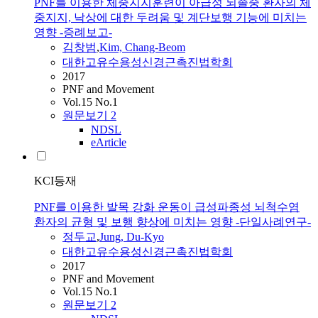
PNF를 이용한 체중지지훈련이 아급성 뇌졸중 환자의 체
중지지, 낙상에 대한 두려움 및 계단보행 기능에 미치는
영향 -증례보고-
김창범
,
Kim, Chang-Beom
대한고유수용성신경근촉진법학회
2017
PNF and Movement
Vol.15 No.1
원문보기
2
NDSL
eArticle
KCI등재
PNF를 이용한 발목 강화 운동이 급성파종성 뇌척수염
환자의 균형 및 보행 향상에 미치는 영향 -단일사례연구-
정두교
,
Jung, Du-Kyo
대한고유수용성신경근촉진법학회
2017
PNF and Movement
Vol.15 No.1
원문보기
2