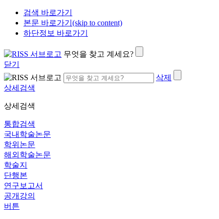
검색 바로가기
본문 바로가기(skip to content)
하단정보 바로가기
무엇을 찾고 계세요?
닫기
삭제
상세검색
상세검색
통합검색
국내학술논문
학위논문
해외학술논문
학술지
단행본
연구보고서
공개강의
버튼