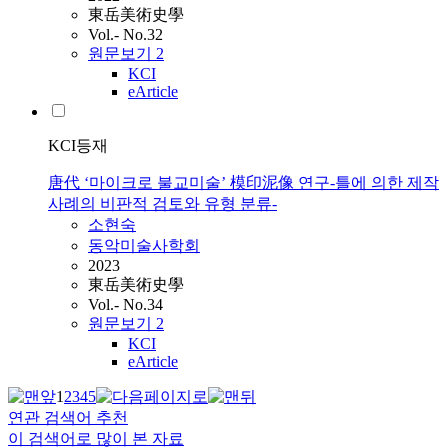
東岳美術史學
Vol.- No.32
원문보기
2
KCI
eArticle
KCI등재
唐代 ‘마이크로 불교미술’ 模印泥像 연구-틀에 의한 제작
사례의 비판적 검토와 유형 분류-
소현숙
동악미술사학회
2023
東岳美術史學
Vol.- No.34
원문보기
2
KCI
eArticle
1
2
3
4
5
연관 검색어 추천
이 검색어로 많이 본 자료