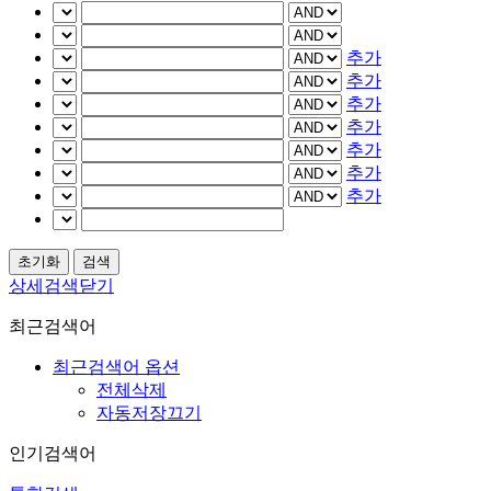
추가
추가
추가
추가
추가
추가
추가
상세검색닫기
최근검색어
최근검색어 옵션
전체삭제
자동저장끄기
인기검색어