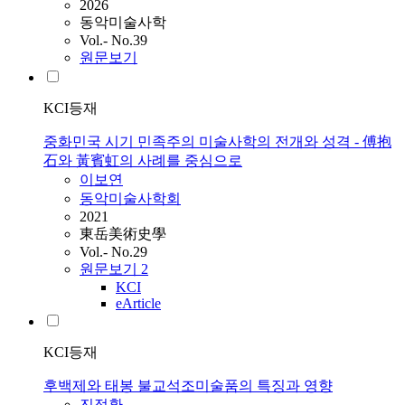
2026
동악미술사학
Vol.- No.39
원문보기
KCI등재
중화민국 시기 민족주의 미술사학의 전개와 성격 - 傅抱
石와 黃賓虹의 사례를 중심으로
이보연
동악미술사학회
2021
東岳美術史學
Vol.- No.29
원문보기
2
KCI
eArticle
KCI등재
후백제와 태봉 불교석조미술품의 특징과 영향
진정환