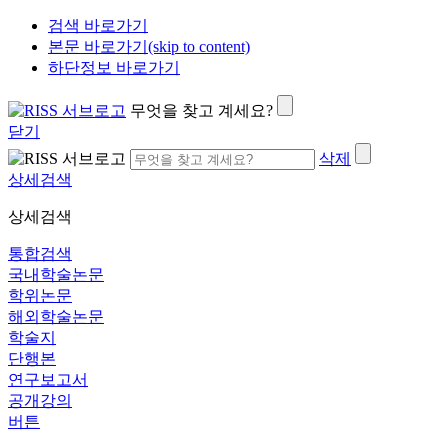
검색 바로가기
본문 바로가기(skip to content)
하단정보 바로가기
무엇을 찾고 계세요?
닫기
삭제
상세검색
상세검색
통합검색
국내학술논문
학위논문
해외학술논문
학술지
단행본
연구보고서
공개강의
버튼