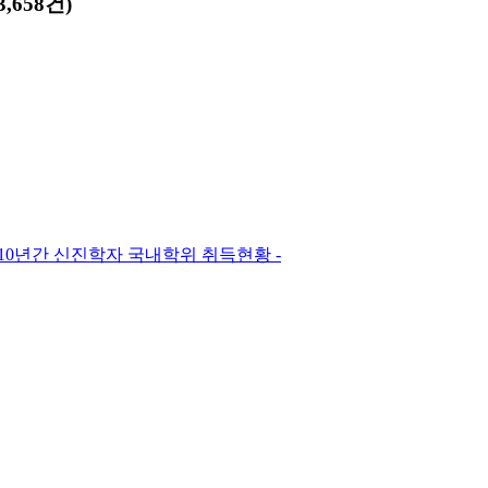
,658건)
 10년간 신진학자 국내학위 취득현황 -