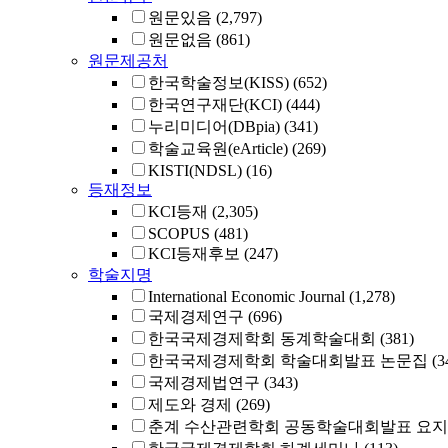
원문있음
(2,797)
원문없음
(861)
원문제공처
한국학술정보(KISS)
(652)
한국연구재단(KCI)
(444)
누리미디어(DBpia)
(341)
학술교육원(eArticle)
(269)
KISTI(NDSL)
(16)
등재정보
KCI등재
(2,305)
SCOPUS
(481)
KCI등재후보
(247)
학술지명
International Economic Journal
(1,278)
국제경제연구
(696)
한국국제경제학회 동계학술대회
(381)
한국국제경제학회 학술대회발표 논문집
(3
국제경제법연구
(343)
제도와 경제
(269)
춘계 수산관련학회 공동학술대회발표 요