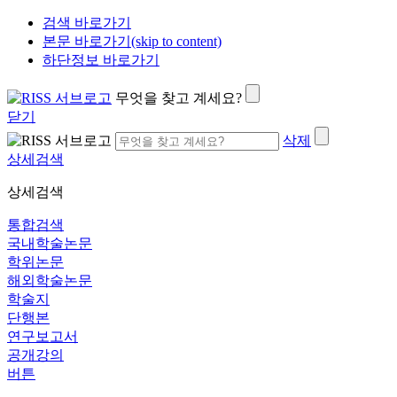
검색 바로가기
본문 바로가기(skip to content)
하단정보 바로가기
무엇을 찾고 계세요?
닫기
삭제
상세검색
상세검색
통합검색
국내학술논문
학위논문
해외학술논문
학술지
단행본
연구보고서
공개강의
버튼