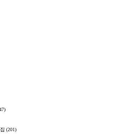
47)
지집
(201)