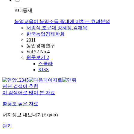
KCI등재
농업교육이 농업소득 증대에 미치는 효과분석
서종석
,
조규대
,
강혜정
,
김재욱
한국농업경제학회
2011
농업경제연구
Vol.52 No.4
원문보기
2
스콜라
KISS
1
2
3
4
5
연관 검색어 추천
이 검색어로 많이 본 자료
활용도 높은 자료
서지정보 내보내기(Export)
닫기