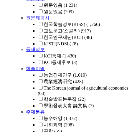
원문있음
(1,231)
원문없음
(299)
원문제공처
한국학술정보(KISS)
(1,266)
교보문고(스콜라)
(917)
한국연구재단(KCI)
(48)
KISTI(NDSL)
(8)
등재정보
KCI등재
(1,430)
KCI등재후보
(8)
학술지명
농업경제연구
(1,010)
農業經濟硏究
(428)
The Korean journal of agricultural economics
(63)
학술발표논문집
(22)
學術發表大會 論文集
(7)
주제분류
농수해양
(1,372)
사회과학
(298)
공학
(55)