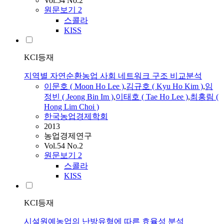
Vol.54 No.2
원문보기
2
스콜라
KISS
KCI등재
지역별 자연순환농업 사회 네트워크 구조 비교분석
이문호 ( Moon Ho Lee )
,
김규호 ( Kyu Ho Kim )
,
임
정빈 ( Jeong Bin Im )
,
이태호 ( Tae Ho Lee )
,
최홍림 (
Hong Lim Choi )
한국농업경제학회
2013
농업경제연구
Vol.54 No.2
원문보기
2
스콜라
KISS
KCI등재
시설원예농업의 난방유형에 따른 효율성 분석