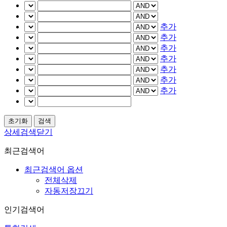
추가
추가
추가
추가
추가
추가
추가
상세검색닫기
최근검색어
최근검색어 옵션
전체삭제
자동저장끄기
인기검색어