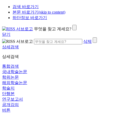
검색 바로가기
본문 바로가기(skip to content)
하단정보 바로가기
무엇을 찾고 계세요?
닫기
삭제
상세검색
상세검색
통합검색
국내학술논문
학위논문
해외학술논문
학술지
단행본
연구보고서
공개강의
버튼