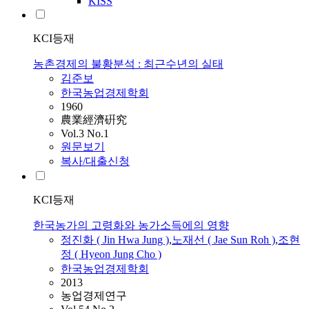
KISS
KCI등재
농촌경제의 불황분석 : 최근수년의 실태
김준보
한국농업경제학회
1960
農業經濟硏究
Vol.3 No.1
원문보기
복사/대출신청
KCI등재
한국농가의 고령화와 농가소득에의 영향
정진화 ( Jin Hwa Jung )
,
노재선 ( Jae Sun Roh )
,
조현
정 ( Hyeon Jung Cho )
한국농업경제학회
2013
농업경제연구