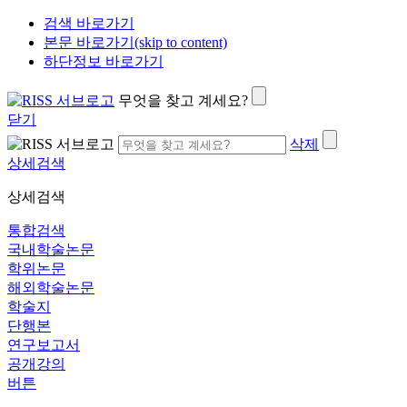
검색 바로가기
본문 바로가기(skip to content)
하단정보 바로가기
무엇을 찾고 계세요?
닫기
삭제
상세검색
상세검색
통합검색
국내학술논문
학위논문
해외학술논문
학술지
단행본
연구보고서
공개강의
버튼