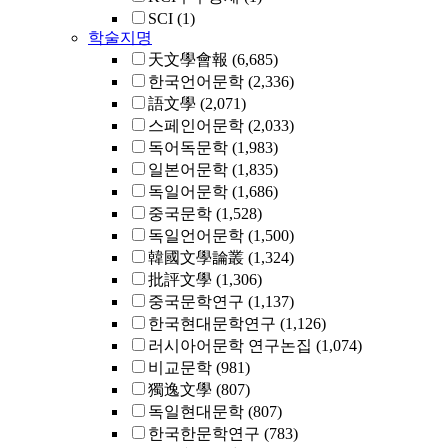
SCI
(1)
학술지명
天文學會報
(6,685)
한국언어문학
(2,336)
語文學
(2,071)
스페인어문학
(2,033)
독어독문학
(1,983)
일본어문학
(1,835)
독일어문학
(1,686)
중국문학
(1,528)
독일언어문학
(1,500)
韓國文學論叢
(1,324)
批評文學
(1,306)
중국문학연구
(1,137)
한국현대문학연구
(1,126)
러시아어문학 연구논집
(1,074)
비교문학
(981)
獨逸文學
(807)
독일현대문학
(807)
한국한문학연구
(783)