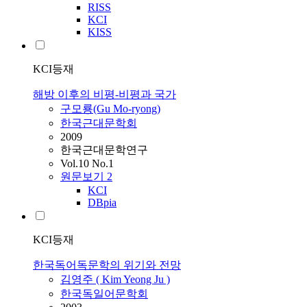
RISS
KCI
KISS
KCI등재
해방 이후의 비평-비평과 국가
구모룡(Gu Mo-ryong)
한국근대문학회
2009
한국근대문학연구
Vol.10 No.1
원문보기
2
KCI
DBpia
KCI등재
한국독어독문학의 위기와 전망
김영주 ( Kim Yeong Ju )
한국독일어문학회