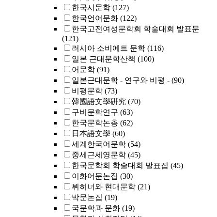
한국시문학
(127)
한국언어문화
(122)
한국고전여성문학회 학술대회 발표문
(121)
러시아 소비에트 문학
(116)
일본 근대문학산책
(100)
어문학
(91)
일본근대문학 - 연구와 비평 -
(90)
비평문학
(73)
韓國語文學硏究
(70)
구비문학연구
(63)
한국문학논총
(62)
日本語文學
(60)
세계한국어문학
(54)
중세근세영문학
(45)
한국문학회 학술대회 발표집
(45)
이화어문논집
(30)
뷔히너와 현대문학
(21)
박문논집
(19)
국문학과 문화
(19)