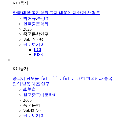
KCI등재
한국 대학 공자학원 교재 내용에 대한 제반 검토
박현규
,
주강훈
한국중문학회
2023
중국문학연구
Vol.- No.93
원문보기
2
KCI
KISS
KCI등재
중국어 단모음〔a〕,〔i〕,〔u〕에 대한 한국인과 중국
인의 발음 대조 연구
李美京
한국중국어문학회
2005
중국문학
Vol.43 No.-
원문보기
3