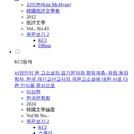
김미현(Kim Mi-Hyun)
韓國批評文學會
2012
批評文學
Vol.- No.43
원문보기
2
KCI
DBpia
KCI등재
서양인이 본 고소설의 표기문자와 향유계층- 유럽 동양
학자, 한국 개신교선교사의 국문고소설에 대한 서로 다
른 인식을 중심으로
이상현
한국문학회
2024
韓國文學論叢
Vol.96 No.-
원문보기
2
KCI
스콜라