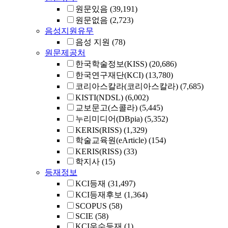
원문있음
(39,191)
원문없음
(2,723)
음성지원유무
음성 지원
(78)
원문제공처
한국학술정보(KISS)
(20,686)
한국연구재단(KCI)
(13,780)
코리아스칼라(코리아스칼라)
(7,685)
KISTI(NDSL)
(6,002)
교보문고(스콜라)
(5,445)
누리미디어(DBpia)
(5,352)
KERIS(RISS)
(1,329)
학술교육원(eArticle)
(154)
KERIS(RISS)
(33)
학지사
(15)
등재정보
KCI등재
(31,497)
KCI등재후보
(1,364)
SCOPUS
(58)
SCIE
(58)
KCI우수등재
(1)