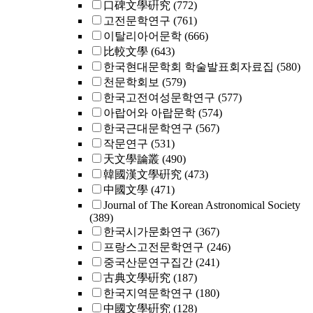
口碑文學硏究
(772)
고전문학연구
(761)
이탈리아어문학
(666)
比較文學
(643)
한국현대문학회 학술발표회자료집
(580)
천문학회보
(579)
한국고전여성문학연구
(577)
아랍어와 아랍문학
(574)
한국근대문학연구
(567)
작문연구
(531)
天文學論叢
(490)
韓國漢文學硏究
(473)
中國文學
(471)
Journal of The Korean Astronomical Society
(389)
한국시가문화연구
(367)
프랑스고전문학연구
(246)
중국산문연구집간
(241)
古典文學硏究
(187)
한국지역문학연구
(180)
中國文學硏究
(128)