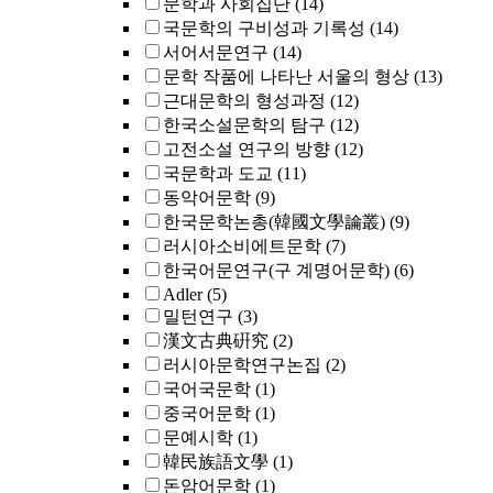
문학과 사회집단
(14)
국문학의 구비성과 기록성
(14)
서어서문연구
(14)
문학 작품에 나타난 서울의 형상
(13)
근대문학의 형성과정
(12)
한국소설문학의 탐구
(12)
고전소설 연구의 방향
(12)
국문학과 도교
(11)
동악어문학
(9)
한국문학논총(韓國文學論叢)
(9)
러시아소비에트문학
(7)
한국어문연구(구 계명어문학)
(6)
Adler
(5)
밀턴연구
(3)
漢文古典硏究
(2)
러시아문학연구논집
(2)
국어국문학
(1)
중국어문학
(1)
문예시학
(1)
韓民族語文學
(1)
돈암어문학
(1)