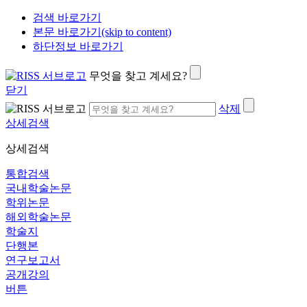
검색 바로가기
본문 바로가기(skip to content)
하단정보 바로가기
무엇을 찾고 계세요?
닫기
삭제
상세검색
상세검색
통합검색
국내학술논문
학위논문
해외학술논문
학술지
단행본
연구보고서
공개강의
버튼