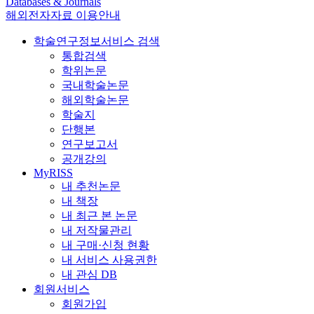
Databases & Journals
해외전자자료 이용안내
학술연구정보서비스 검색
통합검색
학위논문
국내학술논문
해외학술논문
학술지
단행본
연구보고서
공개강의
MyRISS
내 추천논문
내 책장
내 최근 본 논문
내 저작물관리
내 구매·신청 현황
내 서비스 사용권한
내 관심 DB
회원서비스
회원가입