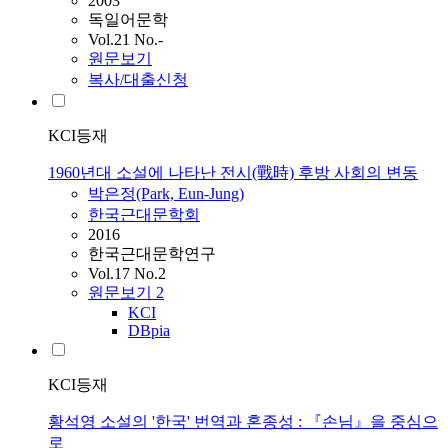
2003
독일어문학
Vol.21 No.-
원문보기
복사/대출신청
KCI등재
1960년대 소설에 나타난 전시(戰時) 후방 사회의 변동
박은정(Park, Eun-Jung)
한국근대문학회
2016
한국근대문학연구
Vol.17 No.2
원문보기
2
KCI
DBpia
KCI등재
황석영 소설의 '한국' 번역과 혼종성 : 『손님』을 중심으
로