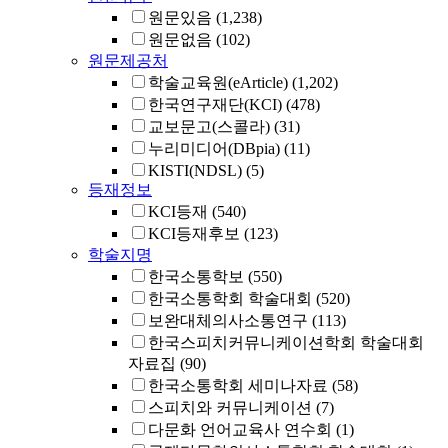
원문있음
(1,238)
원문없음
(102)
원문제공처
학술교육원(eArticle)
(1,202)
한국연구재단(KCI)
(478)
교보문고(스콜라)
(31)
누리미디어(DBpia)
(11)
KISTI(NDSL)
(5)
등재정보
KCI등재
(540)
KCI등재후보
(123)
학술지명
한국소통학보
(550)
한국소통학회 학술대회
(520)
보완대체의사소통연구
(113)
한국스피치커뮤니케이션학회 학술대회
자료집
(90)
한국소통학회 세미나자료
(58)
스피치와 커뮤니케이션
(7)
다문화 언어교육사 연수회
(1)