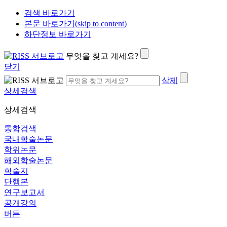
검색 바로가기
본문 바로가기(skip to content)
하단정보 바로가기
무엇을 찾고 계세요?
닫기
삭제
상세검색
상세검색
통합검색
국내학술논문
학위논문
해외학술논문
학술지
단행본
연구보고서
공개강의
버튼