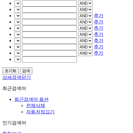
추가
추가
추가
추가
추가
추가
추가
상세검색닫기
최근검색어
최근검색어 옵션
전체삭제
자동저장끄기
인기검색어