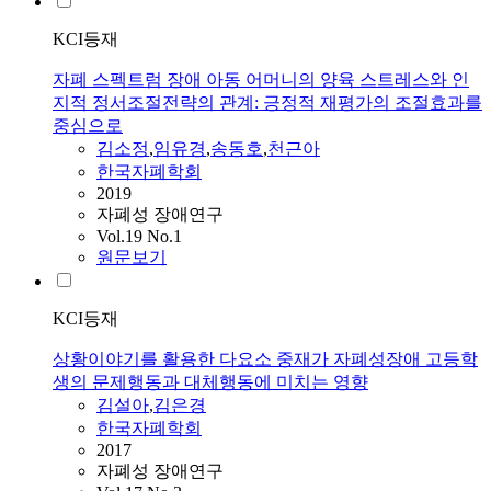
KCI등재
자폐 스펙트럼 장애 아동 어머니의 양육 스트레스와 인
지적 정서조절전략의 관계: 긍정적 재평가의 조절효과를
중심으로
김소정
,
임유경
,
송동호
,
천근아
한국자폐학회
2019
자폐성 장애연구
Vol.19 No.1
원문보기
KCI등재
상황이야기를 활용한 다요소 중재가 자폐성장애 고등학
생의 문제행동과 대체행동에 미치는 영향
김설아
,
김은경
한국자폐학회
2017
자폐성 장애연구