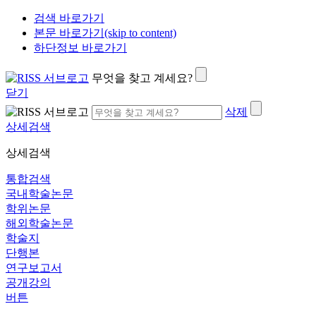
검색 바로가기
본문 바로가기(skip to content)
하단정보 바로가기
무엇을 찾고 계세요?
닫기
삭제
상세검색
상세검색
통합검색
국내학술논문
학위논문
해외학술논문
학술지
단행본
연구보고서
공개강의
버튼