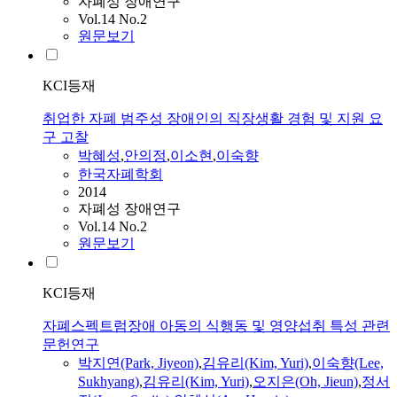
자폐성 장애연구
Vol.14 No.2
원문보기
KCI등재
취업한 자폐 범주성 장애인의 직장생활 경험 및 지원 요
구 고찰
박혜성
,
안의정
,
이소현
,
이숙향
한국자폐학회
2014
자폐성 장애연구
Vol.14 No.2
원문보기
KCI등재
자폐스펙트럼장애 아동의 식행동 및 영양섭취 특성 관련
문헌연구
박지연(Park, Jiyeon)
,
김유리(Kim, Yuri)
,
이숙향(Lee,
Sukhyang)
,
김유리(Kim, Yuri)
,
오지은(Oh, Jieun)
,
정서