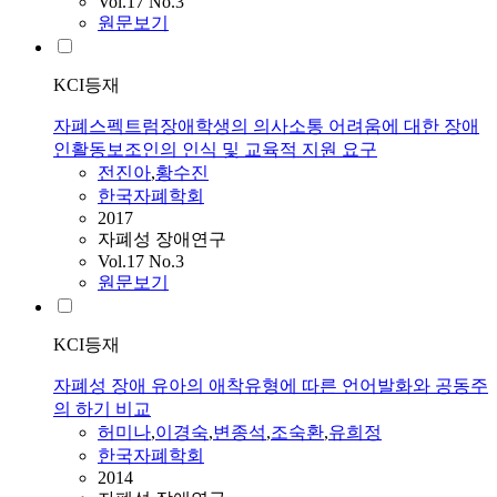
Vol.17 No.3
원문보기
KCI등재
자폐스펙트럼장애학생의 의사소통 어려움에 대한 장애
인활동보조인의 인식 및 교육적 지원 요구
전진아
,
황수진
한국자폐학회
2017
자폐성 장애연구
Vol.17 No.3
원문보기
KCI등재
자폐성 장애 유아의 애착유형에 따른 언어발화와 공동주
의 하기 비교
허미나
,
이경숙
,
변종석
,
조숙환
,
유희정
한국자폐학회
2014