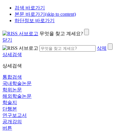
검색 바로가기
본문 바로가기(skip to content)
하단정보 바로가기
무엇을 찾고 계세요?
닫기
삭제
상세검색
상세검색
통합검색
국내학술논문
학위논문
해외학술논문
학술지
단행본
연구보고서
공개강의
버튼