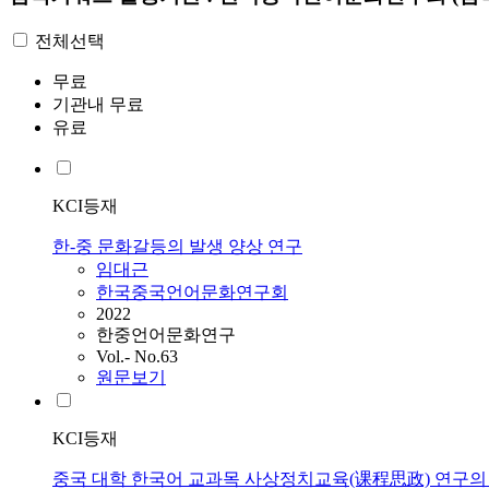
전체선택
무료
기관내 무료
유료
KCI등재
한-중 문화갈등의 발생 양상 연구
임대근
한국중국언어문화연구회
2022
한중언어문화연구
Vol.- No.63
원문보기
KCI등재
중국 대학 한국어 교과목 사상정치교육(课程思政) 연구의 