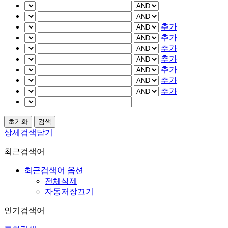
추가
추가
추가
추가
추가
추가
추가
상세검색닫기
최근검색어
최근검색어 옵션
전체삭제
자동저장끄기
인기검색어