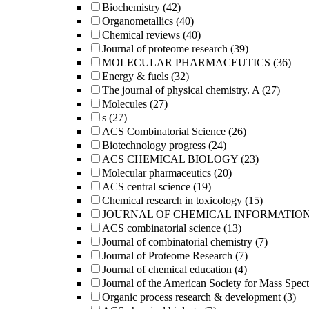
Biochemistry
(42)
Organometallics
(40)
Chemical reviews
(40)
Journal of proteome research
(39)
MOLECULAR PHARMACEUTICS
(36)
Energy & fuels
(32)
The journal of physical chemistry. A
(27)
Molecules
(27)
s
(27)
ACS Combinatorial Science
(26)
Biotechnology progress
(24)
ACS CHEMICAL BIOLOGY
(23)
Molecular pharmaceutics
(20)
ACS central science
(19)
Chemical research in toxicology
(15)
JOURNAL OF CHEMICAL INFORMATIO
ACS combinatorial science
(13)
Journal of combinatorial chemistry
(7)
Journal of Proteome Research
(7)
Journal of chemical education
(4)
Journal of the American Society for Mass Spec
Organic process research & development
(3)