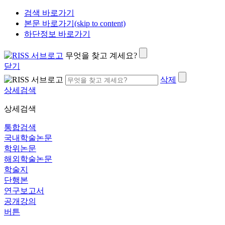
검색 바로가기
본문 바로가기(skip to content)
하단정보 바로가기
무엇을 찾고 계세요?
닫기
삭제
상세검색
상세검색
통합검색
국내학술논문
학위논문
해외학술논문
학술지
단행본
연구보고서
공개강의
버튼