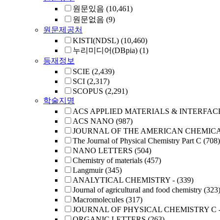
원문있음
(10,461)
원문없음
(9)
원문제공처
KISTI(NDSL)
(10,460)
누리미디어(DBpia)
(1)
등재정보
SCIE
(2,439)
SCI
(2,317)
SCOPUS
(2,291)
학술지명
ACS APPLIED MATERIALS & INTERFAC
ACS NANO
(987)
JOURNAL OF THE AMERICAN CHEMICA
The Journal of Physical Chemistry Part C
(708)
NANO LETTERS
(504)
Chemistry of materials
(457)
Langmuir
(345)
ANALYTICAL CHEMISTRY -
(339)
Journal of agricultural and food chemistry
(323
Macromolecules
(317)
JOURNAL OF PHYSICAL CHEMISTRY C 
ORGANIC LETTERS
(263)