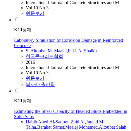
International Journal of Concrete Structures and M
Vol.10 No.3
원문보기
KCI등재
Laboratory Simulation of Corrosion Damage in Reinforced
Concrete
S. Altoubat
,
M.
Maalej
,
F. U. A. Shaikh
한국콘크리트학회
2016
International Journal of Concrete Structures and M
Vol.10 No.3
원문보기
복사/대출신청
KCI등재
Estimating the Shear Capacity of Headed Studs Embedded in
Solid Sabs
Habib Ahed
,
Al-Sadoon Zaid A.
,
Junaid
M.
Talha
,
Barakat Samer
,
Maalej
Mohamed
,
Altoubat Salah