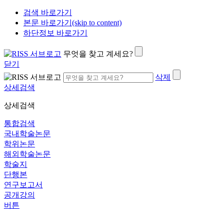
검색 바로가기
본문 바로가기(skip to content)
하단정보 바로가기
무엇을 찾고 계세요?
닫기
삭제
상세검색
상세검색
통합검색
국내학술논문
학위논문
해외학술논문
학술지
단행본
연구보고서
공개강의
버튼