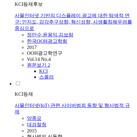
KCI등재후보
사물인터넷 기반의 디스플레이 광고에 대한 탐색적 연
구: 인지도, 감각추구성향, 혁신성향, 사생활침해우려를
중심으로
정만수
,
윤용익
,
김보람
한국OOH광고학회
2017
OOH광고학연구
Vol.14 No.4
원문보기
2
KCI
스콜라
KCI등재
사물인터넷(IoT) 관련 사이버범죄 동향 및 형사법적 규
제
양종모
대검찰청
2015
형사법의 신동향