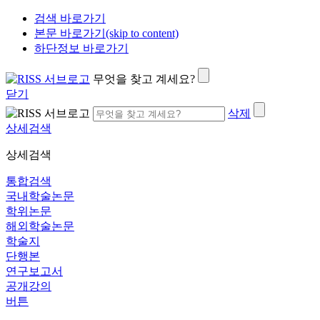
검색 바로가기
본문 바로가기(skip to content)
하단정보 바로가기
무엇을 찾고 계세요?
닫기
삭제
상세검색
상세검색
통합검색
국내학술논문
학위논문
해외학술논문
학술지
단행본
연구보고서
공개강의
버튼