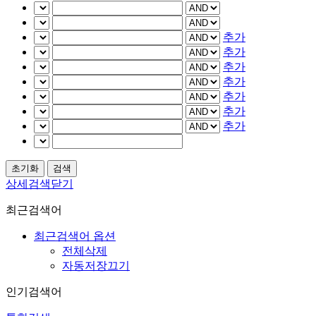
추가
추가
추가
추가
추가
추가
추가
상세검색닫기
최근검색어
최근검색어 옵션
전체삭제
자동저장끄기
인기검색어