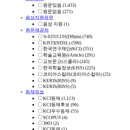
원문있음
(1,433)
원문없음
(271)
음성지원유무
음성 지원
(1)
원문제공처
누리미디어(DBpia)
(740)
KISTI(NDSL)
(596)
한국연구재단(KCI)
(551)
학술교육원(eArticle)
(291)
교보문고(스콜라)
(245)
한국학술정보(KISS)
(225)
코리아스칼라(코리아스칼라)
(25)
KERIS(RISS)
(9)
KERIS(RISS)
(5)
등재정보
KCI등재
(1,113)
KCI등재후보
(96)
KCI우수등재
(55)
SCOPUS
(4)
3903
(2)
KCI등재
(1)