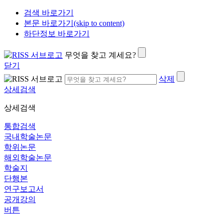
검색 바로가기
본문 바로가기(skip to content)
하단정보 바로가기
무엇을 찾고 계세요?
닫기
삭제
상세검색
상세검색
통합검색
국내학술논문
학위논문
해외학술논문
학술지
단행본
연구보고서
공개강의
버튼