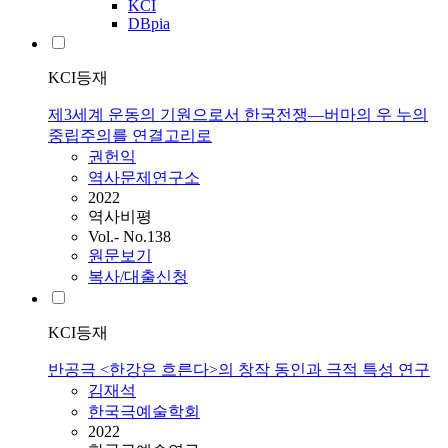
KCI
DBpia
KCI등재
제3세계 운동의 기원으로서 한국전쟁―버마의 우 누의
중립주의를 연결고리로
권헌익
역사문제연구소
2022
역사비평
Vol.- No.138
원문보기
복사/대출신청
KCI등재
반공극 <한강은 흐른다>의 창작 동인과 극적 특성 연구
김재석
한국극예술학회
2022