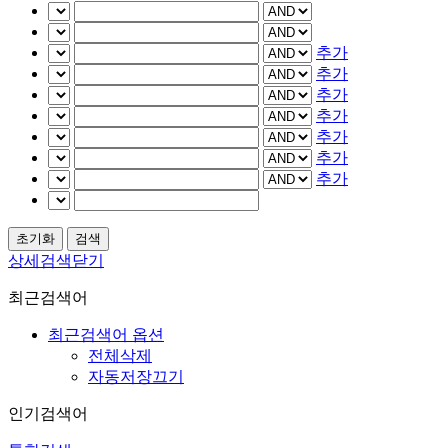
추가
추가
추가
추가
추가
추가
추가
상세검색닫기
최근검색어
최근검색어 옵션
전체삭제
자동저장끄기
인기검색어