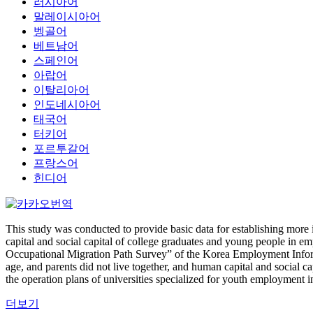
러시아어
말레이시아어
벵골어
베트남어
스페인어
아랍어
이탈리아어
인도네시아어
태국어
터키어
포르투갈어
프랑스어
힌디어
This study was conducted to provide basic data for establishing more i
capital and social capital of college graduates and young people in e
Occupational Migration Path Survey” of the Korea Employment Informati
age, and parents did not live together, and human capital and social c
the operation plans of universities specialized for youth employment i
더보기