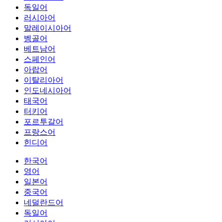
독일어
러시아어
말레이시아어
벵골어
베트남어
스페인어
아랍어
이탈리아어
인도네시아어
태국어
터키어
포르투갈어
프랑스어
힌디어
한국어
영어
일본어
중국어
네덜란드어
독일어