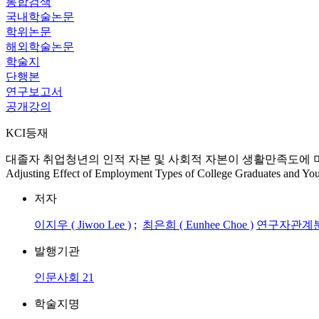
통합검색
국내학술논문
학위논문
해외학술논문
학술지
단행본
연구보고서
공개강의
KCI등재
대졸자 취업청년의 인적 자본 및 사회적 자본이 생활만족도에 미치는 영향과 고용형태 조절
Adjusting Effect of Employment Types of College Graduates and Y
저자
이지우 ( Jiwoo Lee )
;
최은희 ( Eunhee Choe )
연구자관계
발행기관
인문사회 21
학술지명