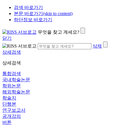
검색 바로가기
본문 바로가기(skip to content)
하단정보 바로가기
무엇을 찾고 계세요?
닫기
삭제
상세검색
상세검색
통합검색
국내학술논문
학위논문
해외학술논문
학술지
단행본
연구보고서
공개강의
버튼