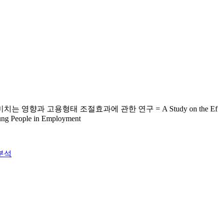
효과에 관한 연구 = A Study on the Effect of Human Capit
oung People in Employment
분석