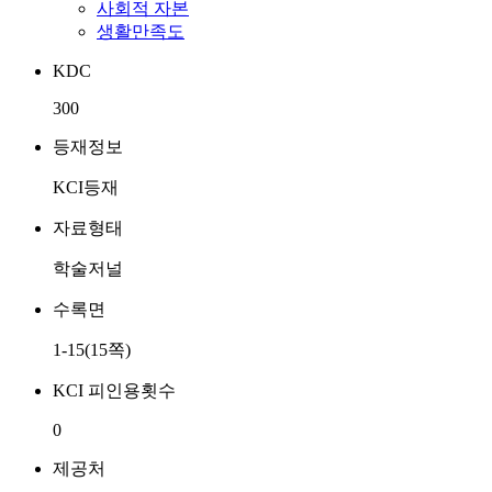
사회적 자본
생활만족도
KDC
300
등재정보
KCI등재
자료형태
학술저널
수록면
1-15(15쪽)
KCI 피인용횟수
0
제공처