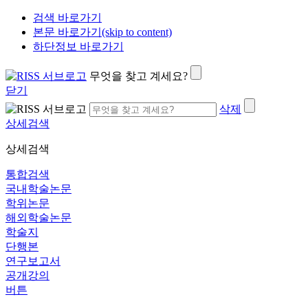
검색 바로가기
본문 바로가기(skip to content)
하단정보 바로가기
무엇을 찾고 계세요?
닫기
삭제
상세검색
상세검색
통합검색
국내학술논문
학위논문
해외학술논문
학술지
단행본
연구보고서
공개강의
버튼