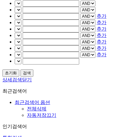
추가
추가
추가
추가
추가
추가
추가
상세검색닫기
최근검색어
최근검색어 옵션
전체삭제
자동저장끄기
인기검색어