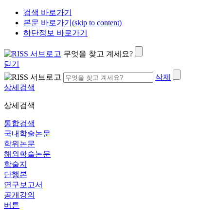
검색 바로가기
본문 바로가기(skip to content)
하단정보 바로가기
무엇을 찾고 계세요?
닫기
삭제
상세검색
상세검색
통합검색
국내학술논문
학위논문
해외학술논문
학술지
단행본
연구보고서
공개강의
버튼