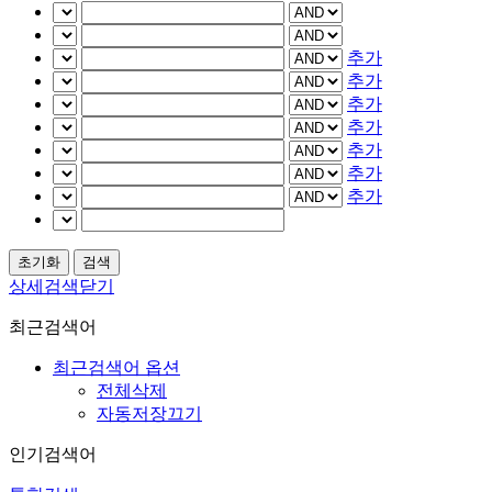
추가
추가
추가
추가
추가
추가
추가
상세검색닫기
최근검색어
최근검색어 옵션
전체삭제
자동저장끄기
인기검색어