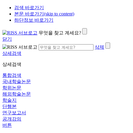
검색 바로가기
본문 바로가기(skip to content)
하단정보 바로가기
무엇을 찾고 계세요?
닫기
삭제
상세검색
상세검색
통합검색
국내학술논문
학위논문
해외학술논문
학술지
단행본
연구보고서
공개강의
버튼