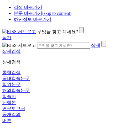
검색 바로가기
본문 바로가기(skip to content)
하단정보 바로가기
무엇을 찾고 계세요?
닫기
삭제
상세검색
상세검색
통합검색
국내학술논문
학위논문
해외학술논문
학술지
단행본
연구보고서
공개강의
버튼