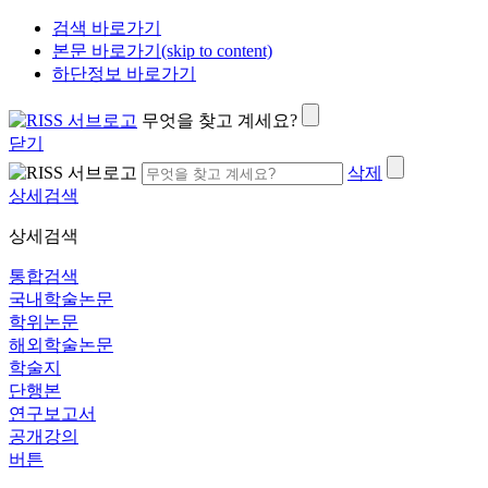
검색 바로가기
본문 바로가기(skip to content)
하단정보 바로가기
무엇을 찾고 계세요?
닫기
삭제
상세검색
상세검색
통합검색
국내학술논문
학위논문
해외학술논문
학술지
단행본
연구보고서
공개강의
버튼