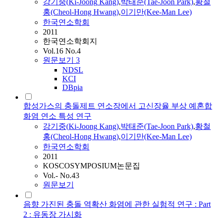
강기중
(
Ki-Joong
Kang
)
,
박태준(Tae-Joon Park)
,
황철
홍(Cheol-Hong Hwang)
,
이기만(Kee-Man Lee)
한국연소학회
2011
한국연소학회지
Vol.16 No.4
원문보기
3
NDSL
KCI
DBpia
합성가스의 충돌제트 연소장에서 고신장율 부상 예혼합
화염 연소 특성 연구
강기중
(
Ki-Joong
Kang
)
,
박태준(Tae-Joon Park)
,
황철
홍(Cheol-Hong Hwang)
,
이기만(Kee-Man Lee)
한국연소학회
2011
KOSCOSYMPOSIUM논문집
Vol.- No.43
원문보기
음향 가진된 충돌 역확산 화염에 관한 실험적 연구 : Part
2 : 유동장 가시화