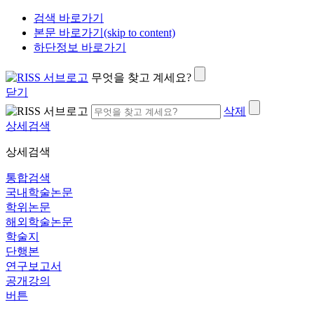
검색 바로가기
본문 바로가기(skip to content)
하단정보 바로가기
무엇을 찾고 계세요?
닫기
삭제
상세검색
상세검색
통합검색
국내학술논문
학위논문
해외학술논문
학술지
단행본
연구보고서
공개강의
버튼