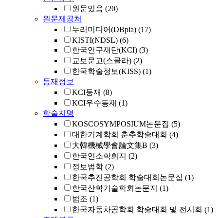
원문있음
(20)
원문제공처
누리미디어(DBpia)
(17)
KISTI(NDSL)
(6)
한국연구재단(KCI)
(3)
교보문고(스콜라)
(2)
한국학술정보(KISS)
(1)
등재정보
KCI등재
(8)
KCI우수등재
(1)
학술지명
KOSCOSYMPOSIUM논문집
(5)
대한기계학회 춘추학술대회
(4)
大韓機械學會論文集B
(3)
한국연소학회지
(2)
정보법학
(2)
한국추진공학회 학술대회논문집
(1)
한국산학기술학회논문지
(1)
법조
(1)
한국자동차공학회 학술대회 및 전시회
(1)