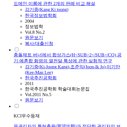
도메인 이름에 관한 2개의 판례 비교 해설
강기중
(
Kang
Ki
joong
)
한국정보법학회
2004
정보법학
Vol.8 No.2
원문보기
복사/대출신청
충돌제트 버너에서 합성가스(H<SUB>2</SUB>/CO) 공
기 예혼합 화염의 열전달 특성에 관한 실험적 연구
강기중
(
Ki-Joong
Kang
)
,
조준익(Joon-Ik Jo)
,
이기만
(Kee-Man Lee)
한국추진공학회
2011
한국추진공학회 학술대회논문집
Vol.2011 No.5
원문보기
KCI우수등재
무권리자의 특허출원(冒認出願)과 정당한 권리자의 보