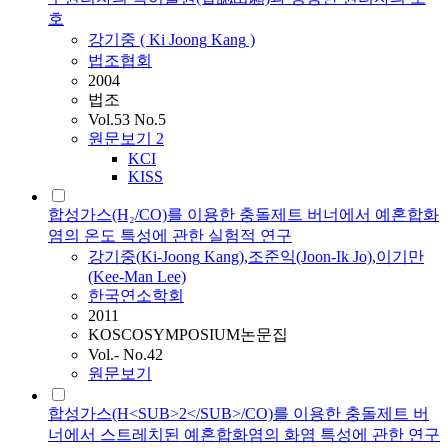
호
강기중
(
Ki
Joong
Kang
)
법조협회
2004
법조
Vol.53 No.5
원문보기
2
KCI
KISS
합성가스(H₂/CO)를 이용한 충돌제트 버너에서 예혼합화
염의 온도 특성에 관한 실험적 연구
강기중
(
Ki-Joong
Kang
)
,
조준익(Joon-Ik Jo)
,
이기만
(Kee-Man Lee)
한국연소학회
2011
KOSCOSYMPOSIUM논문집
Vol.- No.42
원문보기
합성가스(H<SUB>2</SUB>/CO)를 이용한 충돌제트 버
너에서 스트레치된 예혼합화염의 화염 특성에 관한 연구