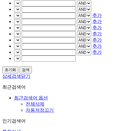
추가
추가
추가
추가
추가
추가
추가
상세검색닫기
최근검색어
최근검색어 옵션
전체삭제
자동저장끄기
인기검색어