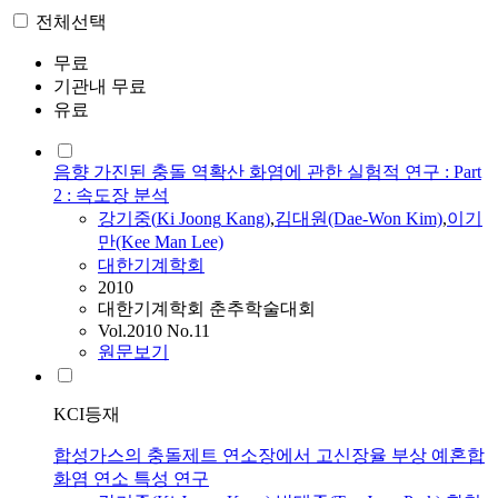
전체선택
무료
기관내 무료
유료
음향 가진된 충돌 역확산 화염에 관한 실험적 연구 : Part
2 : 속도장 분석
강기중
(
Ki
Joong
Kang
)
,
김대원(Dae-Won Kim)
,
이기
만(Kee Man Lee)
대한기계학회
2010
대한기계학회 춘추학술대회
Vol.2010 No.11
원문보기
KCI등재
합성가스의 충돌제트 연소장에서 고신장율 부상 예혼합
화염 연소 특성 연구