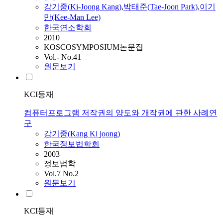
강기중
(
Ki-Joong
Kang
)
,
박태준(Tae-Joon Park)
,
이기
만(Kee-Man Lee)
한국연소학회
2010
KOSCOSYMPOSIUM논문집
Vol.- No.41
원문보기
KCI등재
컴퓨터프로그램 저작권의 양도와 개작권에 관한 사례연
구
강기중
(
Kang
Ki
joong
)
한국정보법학회
2003
정보법학
Vol.7 No.2
원문보기
KCI등재