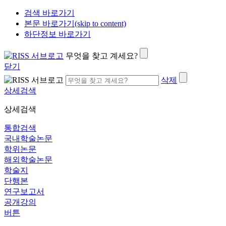
검색 바로가기
본문 바로가기(skip to content)
하단정보 바로가기
무엇을 찾고 계세요?
닫기
삭제
상세검색
상세검색
통합검색
국내학술논문
학위논문
해외학술논문
학술지
단행본
연구보고서
공개강의
버튼