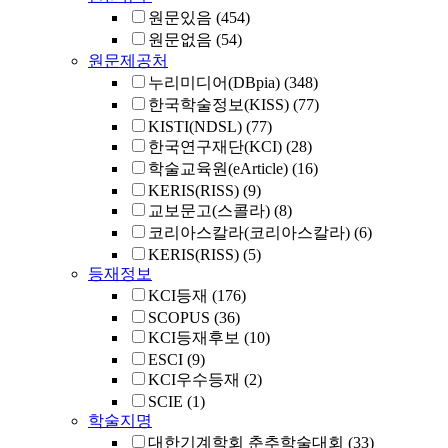
원문있음
(454)
원문없음
(54)
원문제공처
누리미디어(DBpia)
(348)
한국학술정보(KISS)
(77)
KISTI(NDSL)
(77)
한국연구재단(KCI)
(28)
학술교육원(eArticle)
(16)
KERIS(RISS)
(9)
교보문고(스콜라)
(8)
코리아스칼라(코리아스칼라)
(6)
KERIS(RISS)
(5)
등재정보
KCI등재
(176)
SCOPUS
(36)
KCI등재후보
(10)
ESCI
(9)
KCI우수등재
(2)
SCIE
(1)
학술지명
대한기계학회 춘추학술대회
(33)