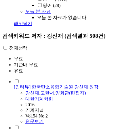
영어
(28)
오늘 본 자료
오늘 본 자료가 없습니다.
패싯닫기
검색키워드
저자 : 강신재
(검색결과 508건)
전체선택
무료
기관내 무료
유료
[인터뷰] 한국탄소융합기술원 강신재 원장
강신재
,
고한서
,
양회관(편집자)
대한기계학회
2016
기계저널
Vol.54 No.2
원문보기