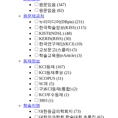
원문있음
(347)
원문없음
(82)
원문제공처
누리미디어(DBpia)
(231)
한국학술정보(KISS)
(115)
KISTI(NDSL)
(48)
KERIS(RISS)
(30)
한국연구재단(KCI)
(10)
교보문고(스콜라)
(5)
학술교육원(eArticle)
(3)
등재정보
KCI등재
(167)
KCI등재후보
(21)
SCOPUS
(11)
SCIE
(5)
구)KCI등재(통합)
(2)
KCI우수등재
(1)
3903
(1)
학술지명
대한응급의학회지
(73)
대한외과학회 학술대회 초록집
(62)