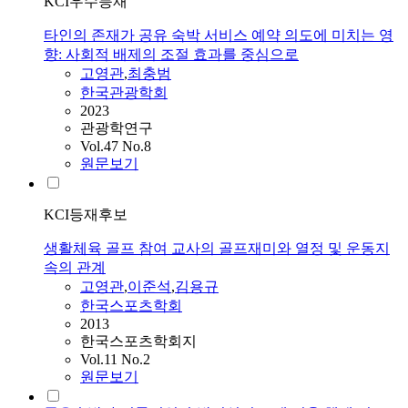
KCI우수등재
타인의 존재가 공유 숙박 서비스 예약 의도에 미치는 영
향: 사회적 배제의 조절 효과를 중심으로
고영관
,
최충범
한국관광학회
2023
관광학연구
Vol.47 No.8
원문보기
KCI등재후보
생활체육 골프 참여 교사의 골프재미와 열정 및 운동지
속의 관계
고영관
,
이준석
,
김용규
한국스포츠학회
2013
한국스포츠학회지
Vol.11 No.2
원문보기