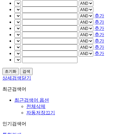
추가
추가
추가
추가
추가
추가
추가
상세검색닫기
최근검색어
최근검색어 옵션
전체삭제
자동저장끄기
인기검색어