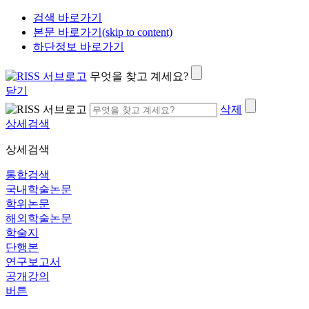
검색 바로가기
본문 바로가기(skip to content)
하단정보 바로가기
무엇을 찾고 계세요?
닫기
삭제
상세검색
상세검색
통합검색
국내학술논문
학위논문
해외학술논문
학술지
단행본
연구보고서
공개강의
버튼