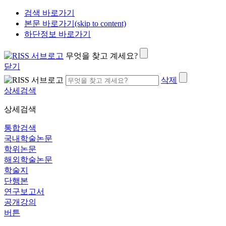
검색 바로가기
본문 바로가기(skip to content)
하단정보 바로가기
무엇을 찾고 계세요?
닫기
삭제
상세검색
상세검색
통합검색
국내학술논문
학위논문
해외학술논문
학술지
단행본
연구보고서
공개강의
버튼