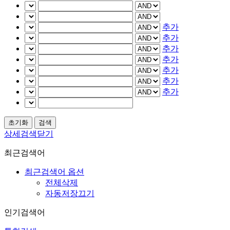
추가
추가
추가
추가
추가
추가
추가
상세검색닫기
최근검색어
최근검색어 옵션
전체삭제
자동저장끄기
인기검색어