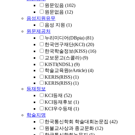
원문있음
(102)
원문없음
(12)
음성지원유무
음성 지원
(1)
원문제공처
누리미디어(DBpia)
(81)
한국연구재단(KCI)
(20)
한국학술정보(KISS)
(16)
교보문고(스콜라)
(9)
KISTI(NDSL)
(9)
학술교육원(eArticle)
(4)
KERIS(RISS)
(1)
KERIS(RISS)
(1)
등재정보
KCI등재
(52)
KCI등재후보
(1)
KCI우수등재
(1)
학술지명
한국통신학회 학술대회논문집
(42)
원불교사상과 종교문화
(12)
한국통신학회논문지
(5)