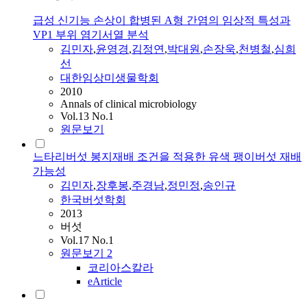
급성 신기능 손상이 합병된 A형 간염의 임상적 특성과
VP1 부위 염기서열 분석
김민자
,
윤영경
,
김정연
,
박대원
,
손장욱
,
천병철
,
심희
선
대한임상미생물학회
2010
Annals of clinical microbiology
Vol.13 No.1
원문보기
느타리버섯 봉지재배 조건을 적용한 유색 팽이버섯 재배
가능성
김민자
,
장후봉
,
주경남
,
정민정
,
송인규
한국버섯학회
2013
버섯
Vol.17 No.1
원문보기
2
코리아스칼라
eArticle