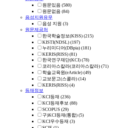
원문있음
(580)
원문없음
(84)
음성지원유무
음성 지원
(3)
원문제공처
한국학술정보(KISS)
(215)
KISTI(NDSL)
(197)
누리미디어(DBpia)
(181)
KERIS(RISS)
(81)
한국연구재단(KCI)
(78)
코리아스칼라(코리아스칼라)
(71)
학술교육원(eArticle)
(49)
교보문고(스콜라)
(14)
KERIS(RISS)
(4)
등재정보
KCI등재
(236)
KCI등재후보
(88)
SCOPUS
(29)
구)KCI등재(통합)
(5)
KCI우수등재
(3)
SCIE
(1)