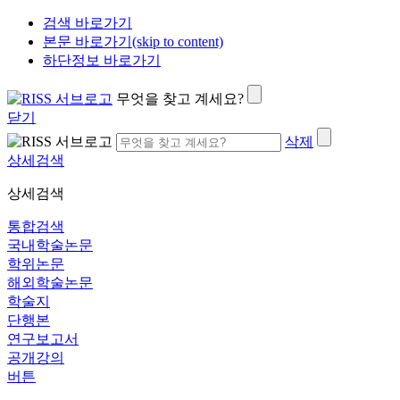
검색 바로가기
본문 바로가기(skip to content)
하단정보 바로가기
무엇을 찾고 계세요?
닫기
삭제
상세검색
상세검색
통합검색
국내학술논문
학위논문
해외학술논문
학술지
단행본
연구보고서
공개강의
버튼