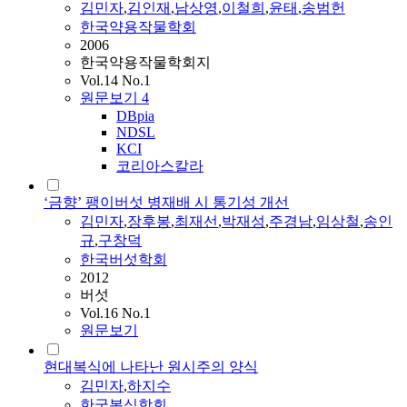
김민자
,
김인재
,
남상영
,
이철희
,
윤태
,
송범헌
한국약용작물학회
2006
한국약용작물학회지
Vol.14 No.1
원문보기
4
DBpia
NDSL
KCI
코리아스칼라
‘금향’ 팽이버섯 병재배 시 통기성 개선
김민자
,
장후봉
,
최재선
,
박재성
,
주경남
,
임상철
,
송인
규
,
구창덕
한국버섯학회
2012
버섯
Vol.16 No.1
원문보기
현대복식에 나타난 원시주의 양식
김민자
,
하지수
한국복식학회