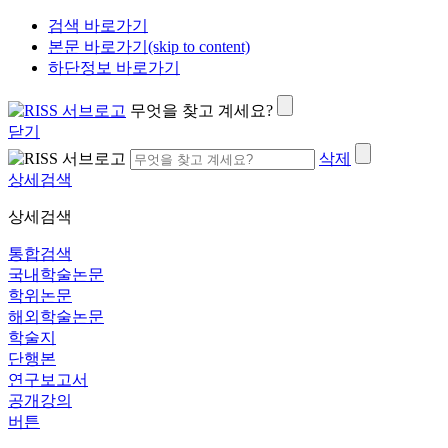
검색 바로가기
본문 바로가기(skip to content)
하단정보 바로가기
무엇을 찾고 계세요?
닫기
삭제
상세검색
상세검색
통합검색
국내학술논문
학위논문
해외학술논문
학술지
단행본
연구보고서
공개강의
버튼