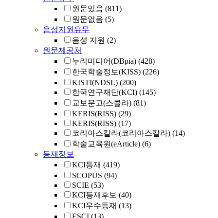
원문있음
(811)
원문없음
(5)
음성지원유무
음성 지원
(2)
원문제공처
누리미디어(DBpia)
(428)
한국학술정보(KISS)
(226)
KISTI(NDSL)
(200)
한국연구재단(KCI)
(145)
교보문고(스콜라)
(81)
KERIS(RISS)
(29)
KERIS(RISS)
(17)
코리아스칼라(코리아스칼라)
(14)
학술교육원(eArticle)
(6)
등재정보
KCI등재
(419)
SCOPUS
(94)
SCIE
(53)
KCI등재후보
(40)
KCI우수등재
(13)
ESCI
(13)