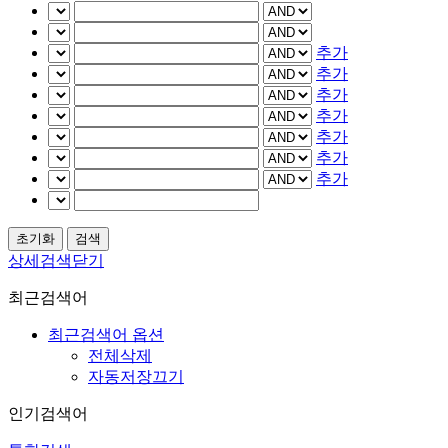
추가
추가
추가
추가
추가
추가
추가
상세검색닫기
최근검색어
최근검색어 옵션
전체삭제
자동저장끄기
인기검색어