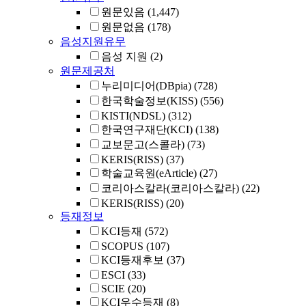
원문있음
(1,447)
원문없음
(178)
음성지원유무
음성 지원
(2)
원문제공처
누리미디어(DBpia)
(728)
한국학술정보(KISS)
(556)
KISTI(NDSL)
(312)
한국연구재단(KCI)
(138)
교보문고(스콜라)
(73)
KERIS(RISS)
(37)
학술교육원(eArticle)
(27)
코리아스칼라(코리아스칼라)
(22)
KERIS(RISS)
(20)
등재정보
KCI등재
(572)
SCOPUS
(107)
KCI등재후보
(37)
ESCI
(33)
SCIE
(20)
KCI우수등재
(8)