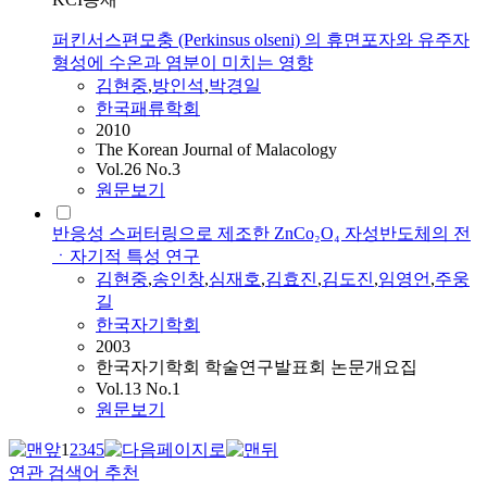
퍼킨서스편모충 (Perkinsus olseni) 의 휴면포자와 유주자
형성에 수온과 염분이 미치는 영향
김현중
,
방인석
,
박경일
한국패류학회
2010
The Korean Journal of Malacology
Vol.26 No.3
원문보기
반응성 스퍼터링으로 제조한 ZnCo₂O₄ 자성반도체의 전
ㆍ자기적 특성 연구
김현중
,
송인창
,
심재호
,
김효진
,
김도진
,
임영언
,
주웅
길
한국자기학회
2003
한국자기학회 학술연구발표회 논문개요집
Vol.13 No.1
원문보기
1
2
3
4
5
연관 검색어 추천