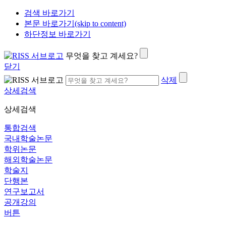
검색 바로가기
본문 바로가기(skip to content)
하단정보 바로가기
무엇을 찾고 계세요?
닫기
삭제
상세검색
상세검색
통합검색
국내학술논문
학위논문
해외학술논문
학술지
단행본
연구보고서
공개강의
버튼