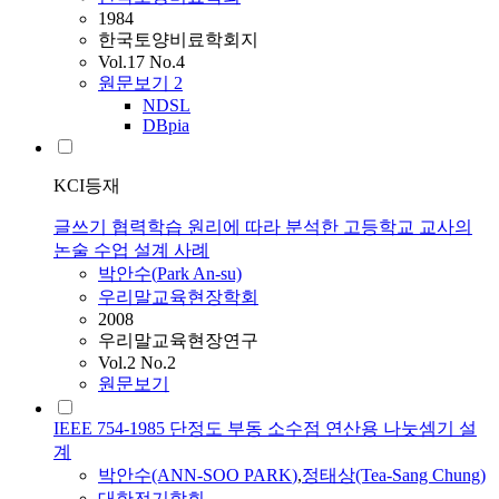
1984
한국토양비료학회지
Vol.17 No.4
원문보기
2
NDSL
DBpia
KCI등재
글쓰기 협력학습 원리에 따라 분석한 고등학교 교사의
논술 수업 설계 사례
박안수
(
Park
An-su)
우리말교육현장학회
2008
우리말교육현장연구
Vol.2 No.2
원문보기
IEEE 754-1985 단정도 부동 소수점 연산용 나눗셈기 설
계
박안수
(ANN-SOO
PARK
)
,
정태상(Tea-Sang Chung)
대한전기학회