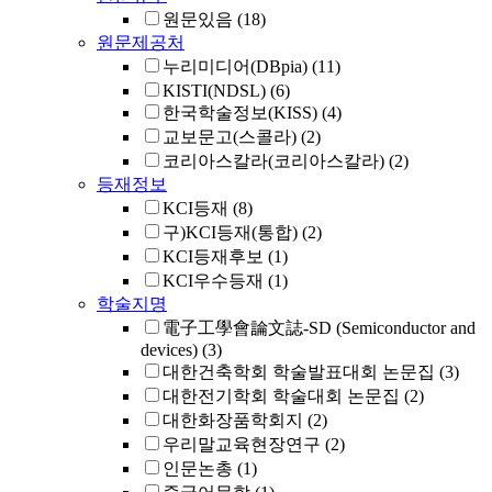
원문있음
(18)
원문제공처
누리미디어(DBpia)
(11)
KISTI(NDSL)
(6)
한국학술정보(KISS)
(4)
교보문고(스콜라)
(2)
코리아스칼라(코리아스칼라)
(2)
등재정보
KCI등재
(8)
구)KCI등재(통합)
(2)
KCI등재후보
(1)
KCI우수등재
(1)
학술지명
電子工學會論文誌-SD (Semiconductor and
devices)
(3)
대한건축학회 학술발표대회 논문집
(3)
대한전기학회 학술대회 논문집
(2)
대한화장품학회지
(2)
우리말교육현장연구
(2)
인문논총
(1)