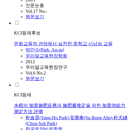
인문논총
Vol.17 No.-
원문보기
KCI등재후보
문화교육적 관점에서 실천한 중학교 시낭송 교육
박안수
(
Park
, An-su)
우리말교육현장학회
2012
우리말교육현장연구
Vol.6 No.2
원문보기
KCI등재
水稻의 加里施肥反應과 施肥量推定을 위한 加里供給力
測定方法 評價
朴良昊(Yang-Ho
Park
)
,
安壽奉(Su-Bong Ahn)
,
朴天緖
(Chon-Suh
Park
)
한국토양비료학회