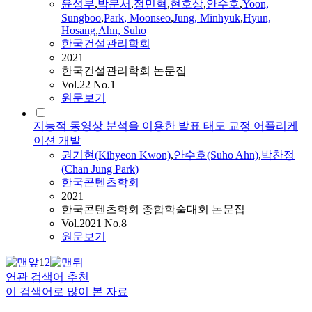
윤성부
,
박
문서
,
정민혁
,
현호상
,
안수
호
,
Yoon,
Sungboo
,
Park
, Moonseo
,
Jung, Minhyuk
,
Hyun,
Hosang
,
Ahn, Suho
한국건설관리학회
2021
한국건설관리학회 논문집
Vol.22 No.1
원문보기
지능적 동영상 분석을 이용한 발표 태도 교정 어플리케
이션 개발
권기현(Kihyeon Kwon)
,
안수
호(Suho Ahn)
,
박
찬정
(Chan Jung
Park
)
한국콘텐츠학회
2021
한국콘텐츠학회 종합학술대회 논문집
Vol.2021 No.8
원문보기
1
2
연관 검색어 추천
이 검색어로 많이 본 자료