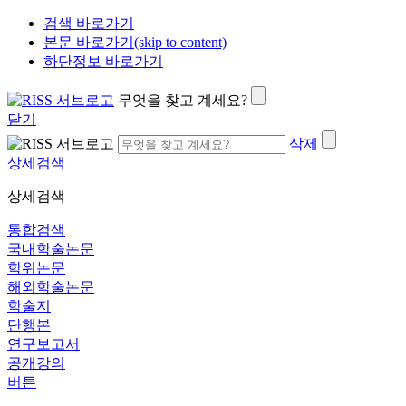
검색 바로가기
본문 바로가기(skip to content)
하단정보 바로가기
무엇을 찾고 계세요?
닫기
삭제
상세검색
상세검색
통합검색
국내학술논문
학위논문
해외학술논문
학술지
단행본
연구보고서
공개강의
버튼