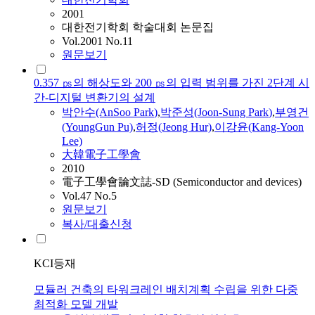
2001
대한전기학회 학술대회 논문집
Vol.2001 No.11
원문보기
0.357 ㎰의 해상도와 200 ㎰의 입력 범위를 가진 2단계 시
간-디지털 변환기의 설계
박안수
(AnSoo
Park
)
,
박
준성(Joon-Sung
Park
)
,
부영건
(YoungGun Pu)
,
허정(Jeong Hur)
,
이강윤(Kang-Yoon
Lee)
大韓電子工學會
2010
電子工學會論文誌-SD (Semiconductor and devices)
Vol.47 No.5
원문보기
복사/대출신청
KCI등재
모듈러 건축의 타워크레인 배치계획 수립을 위한 다중
최적화 모델 개발