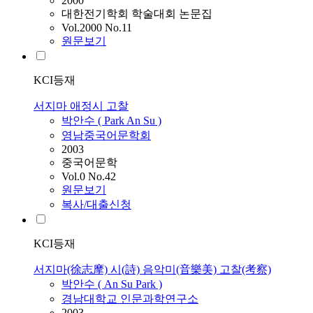
2000
대한전기학회 학술대회 논문집
Vol.2000 No.11
원문보기
KCI등재
서지마 애정시 고찰
박안수
(
Park
An Su )
영남중국어문학회
2003
중국어문학
Vol.0 No.42
원문보기
복사/대출신청
KCI등재
서지마(徐志摩) 시(詩) 음악미(音樂美) 고찰(考察)
박안수
( An Su
Park
)
경남대학교 인문과학연구소
2003