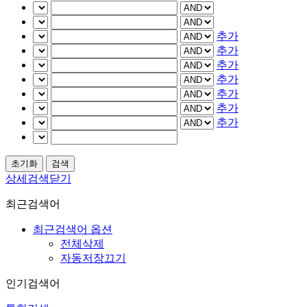
추가
추가
추가
추가
추가
추가
추가
상세검색닫기
최근검색어
최근검색어 옵션
전체삭제
자동저장끄기
인기검색어