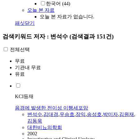
한국어
(44)
오늘 본 자료
오늘 본 자료가 없습니다.
패싯닫기
검색키워드
저자 : 변석수
(검색결과 151건)
전체선택
무료
기관내 무료
유료
KCI등재
음경에 발생한 전이성 이행세포암
변석수
,
김대경
,
우승효
,
장익
,
송성호
,
박미자
,
김원재
,
김동욱
대한비뇨의학회
2002