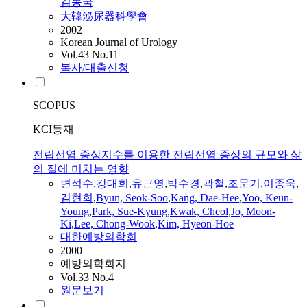
김동국
大韓泌尿器科學會
2002
Korean Journal of Urology
Vol.43 No.11
복사/대출신청
SCOPUS
KCI등재
전립선염 증상지수를 이용한 전립선염 증상의 규모와 삶
의 질에 미치는 영향
변석수
,
강대희
,
유근영
,
박수경
,
곽철
,
조문기
,
이종욱
,
김현회
,
Byun, Seok-Soo
,
Kang, Dae-Hee
,
Yoo, Keun-
Young
,
Park, Sue-Kyung
,
Kwak, Cheol
,
Jo, Moon-
Ki
,
Lee, Chong-Wook
,
Kim, Hyeon-Hoe
대한예방의학회
2000
예방의학회지
Vol.33 No.4
원문보기