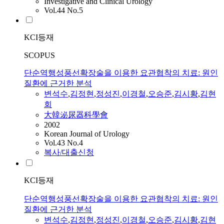
Investigative and Clinical Urology
Vol.44 No.5
KCI등재
SCOPUS
단순역행성풍선확장술을 이용한 요관협착의 치료: 원인
질환에 근거한 분석
변석수
,
김정현
,
정성진
,
이경철
,
오승준
,
김시황
,
김현
회
大韓泌尿器科學會
2002
Korean Journal of Urology
Vol.43 No.4
복사/대출신청
KCI등재
단순역행성풍선확장술을 이용한 요관협착의 치료: 원인
질환에 근거한 분석
변석수
,
김정현
,
정성진
,
이경철
,
오승준
,
김시황
,
김현