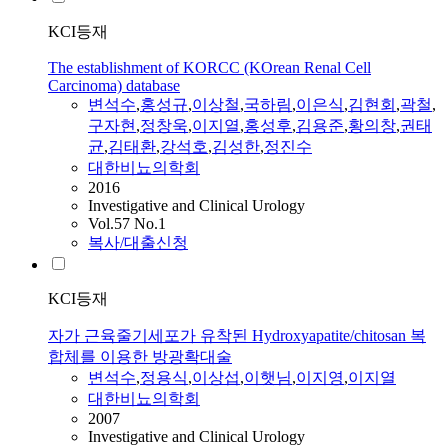
KCI등재
The establishment of KORCC (KOrean Renal Cell
Carcinoma) database
변석수
,
홍성규
,
이상철
,
국하림
,
이은식
,
김현회
,
곽철
,
구자현
,
정창욱
,
이지열
,
홍성후
,
김용준
,
황의창
,
권태
균
,
김태환
,
강석호
,
김성한
,
정진수
대한비뇨의학회
2016
Investigative and Clinical Urology
Vol.57 No.1
복사/대출신청
KCI등재
자가 근육줄기세포가 유착된 Hydroxyapatite/chitosan 복
합체를 이용한 방광확대술
변석수
,
정용식
,
이상섭
,
이햇님
,
이지영
,
이지열
대한비뇨의학회
2007
Investigative and Clinical Urology