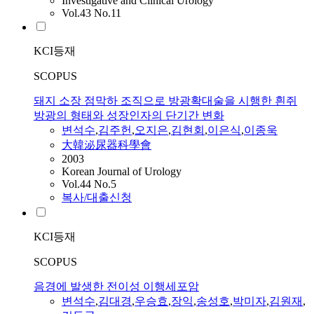
Investigative and Clinical Urology
Vol.43 No.11
KCI등재
SCOPUS
돼지 소장 점막하 조직으로 방광확대술을 시행한 흰쥐
방광의 형태와 성장인자의 단기간 변화
변석수
,
김주헌
,
오지은
,
김현회
,
이은식
,
이종욱
大韓泌尿器科學會
2003
Korean Journal of Urology
Vol.44 No.5
복사/대출신청
KCI등재
SCOPUS
음경에 발생한 전이성 이행세포암
변석수
,
김대경
,
우승효
,
장익
,
송성호
,
박미자
,
김원재
,