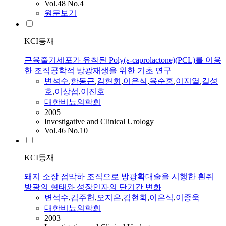
Vol.48 No.4
원문보기
KCI등재
근육줄기세포가 유착된 Poly(ε-caprolactone)(PCL)를 이용
한 조직공학적 방광재생을 위한 기초 연구
변석수
,
한동근
,
김현회
,
이은식
,
육순홍
,
이지열
,
길성
호
,
이상섭
,
이진호
대한비뇨의학회
2005
Investigative and Clinical Urology
Vol.46 No.10
KCI등재
돼지 소장 점막하 조직으로 방광확대술을 시행한 흰쥐
방광의 형태와 성장인자의 단기간 변화
변석수
,
김주헌
,
오지은
,
김현회
,
이은식
,
이종욱
대한비뇨의학회
2003