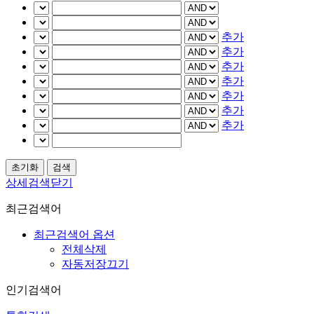
추가
추가
추가
추가
추가
추가
추가
상세검색닫기
최근검색어
최근검색어 옵션
전체삭제
자동저장끄기
인기검색어