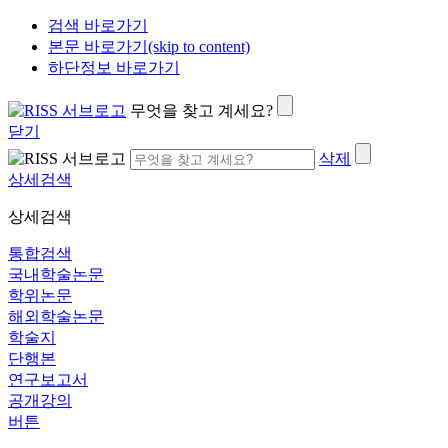
검색 바로가기
본문 바로가기(skip to content)
하단정보 바로가기
무엇을 찾고 계세요?
닫기
삭제
상세검색
상세검색
통합검색
국내학술논문
학위논문
해외학술논문
학술지
단행본
연구보고서
공개강의
버튼