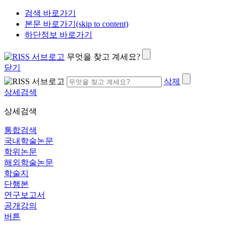
검색 바로가기
본문 바로가기(skip to content)
하단정보 바로가기
무엇을 찾고 계세요?
닫기
삭제
상세검색
상세검색
통합검색
국내학술논문
학위논문
해외학술논문
학술지
단행본
연구보고서
공개강의
버튼