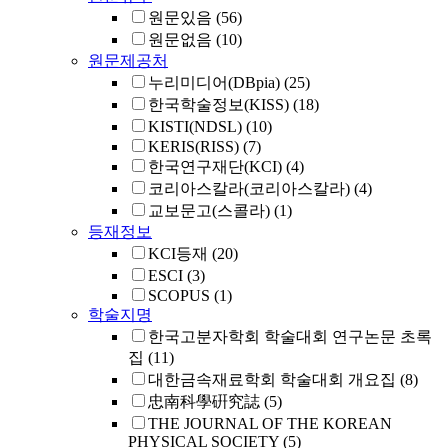
원문있음
(56)
원문없음
(10)
원문제공처
누리미디어(DBpia)
(25)
한국학술정보(KISS)
(18)
KISTI(NDSL)
(10)
KERIS(RISS)
(7)
한국연구재단(KCI)
(4)
코리아스칼라(코리아스칼라)
(4)
교보문고(스콜라)
(1)
등재정보
KCI등재
(20)
ESCI
(3)
SCOPUS
(1)
학술지명
한국고분자학회 학술대회 연구논문 초록
집
(11)
대한금속재료학회 학술대회 개요집
(8)
忠南科學硏究誌
(5)
THE JOURNAL OF THE KOREAN
PHYSICAL SOCIETY
(5)