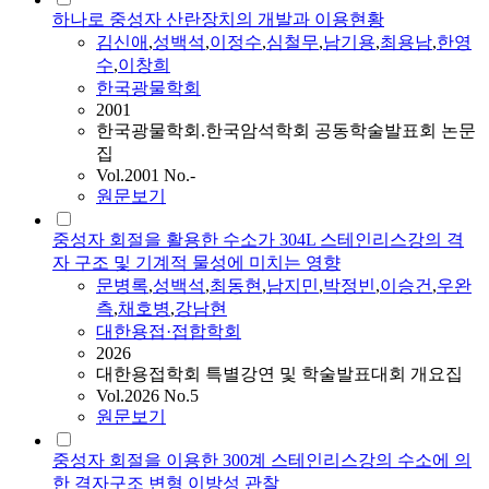
하나로 중성자 산란장치의 개발과 이용현황
김신애
,
성백석
,
이정수
,
심철무
,
남기용
,
최용남
,
한영
수
,
이창희
한국광물학회
2001
한국광물학회.한국암석학회 공동학술발표회 논문
집
Vol.2001 No.-
원문보기
중성자 회절을 활용한 수소가 304L 스테인리스강의 격
자 구조 및 기계적 물성에 미치는 영향
문병록
,
성백석
,
최동현
,
남지민
,
박정빈
,
이승건
,
우완
측
,
채호병
,
강남현
대한용접·접합학회
2026
대한용접학회 특별강연 및 학술발표대회 개요집
Vol.2026 No.5
원문보기
중성자 회절을 이용한 300계 스테인리스강의 수소에 의
한 격자구조 변형 이방성 관찰