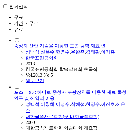
전체선택
무료
기관내 무료
유료
중성자 산란 기술을 이용한 표면 공학 재료 연구
성백석
,
신은주
,
한영수
,
우완측
,
김태환
,
이기홍
한국표면공학회
2013
한국표면공학회 학술발표회 초록집
Vol.2013 No.5
원문보기
포스터 95 : 하나로 중성자 분광장치를 이용한 재료 물성
연구 및 산업적 이용
성백석
,
이창희
,
이정수
,
심해섭
,
한영수
,
이진호
,
신은
주
대한금속재료학회(구 대한금속학회)
2000
대한금속재료학회 학술대회 개요집