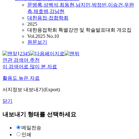
문병록
,
성백석
,
최동현
,
남지민
,
박정빈
,
이승건
,
우완
측
,
채호병
,
강남현
대한용접·접합학회
2025
대한용접학회 특별강연 및 학술발표대회 개요집
Vol.2025 No.10
원문보기
1
2
3
4
5
연관 검색어 추천
이 검색어로 많이 본 자료
활용도 높은 자료
서지정보 내보내기(Export)
닫기
내보내기 형태를 선택하세요
메일전송
인쇄