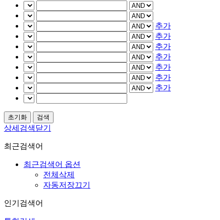
추가
추가
추가
추가
추가
추가
추가
상세검색닫기
최근검색어
최근검색어 옵션
전체삭제
자동저장끄기
인기검색어