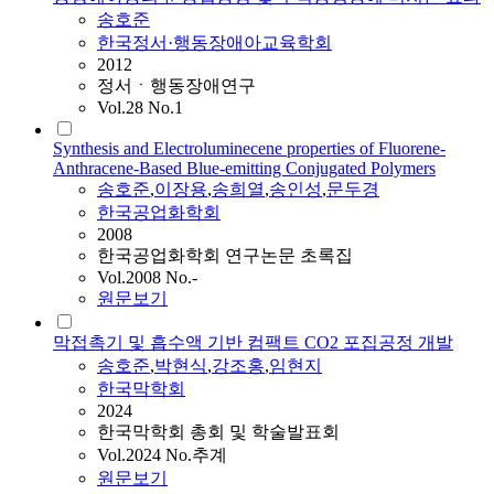
송호준
한국정서·행동장애아교육학회
2012
정서ㆍ행동장애연구
Vol.28 No.1
Synthesis and Electroluminecene properties of Fluorene-
Anthracene-Based Blue-emitting Conjugated Polymers
송호준
,
이장용
,
송희열
,
송인성
,
문두경
한국공업화학회
2008
한국공업화학회 연구논문 초록집
Vol.2008 No.-
원문보기
막접촉기 및 흡수액 기반 컴팩트 CO2 포집공정 개발
송호준
,
박현식
,
강조홍
,
임현지
한국막학회
2024
한국막학회 총회 및 학술발표회
Vol.2024 No.추계
원문보기