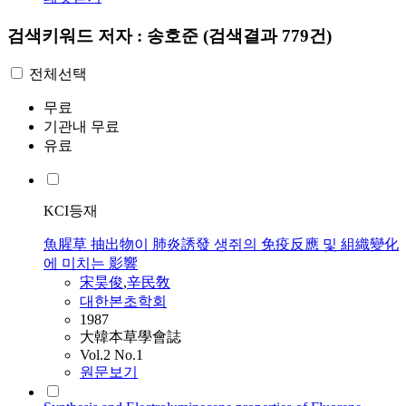
검색키워드
저자 : 송호준
(검색결과 779건)
전체선택
무료
기관내 무료
유료
KCI등재
魚腥草 抽出物이 肺炎誘發 생쥐의 免疫反應 및 組織變化
에 미치는 影響
宋昊俊
,
辛民敎
대한본초학회
1987
大韓本草學會誌
Vol.2 No.1
원문보기