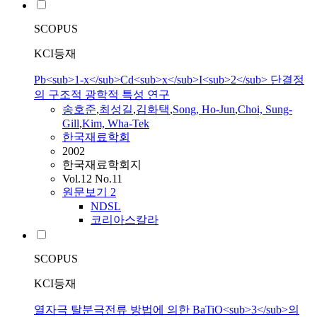
SCOPUS
KCI등재
Pb<sub>1-x</sub>Cd<sub>x</sub>I<sub>2</sub> 단결정
의 구조적 광학적 특성 연구
송호준
,
최성길
,
김화택
,
Song, Ho-Jun
,
Choi, Sung-
Gill
,
Kim, Wha-Tek
한국재료학회
2002
한국재료학회지
Vol.12 No.11
원문보기
2
NDSL
코리아스칼라
SCOPUS
KCI등재
열자극 탈분극전류 방법에 의한 BaTiO<sub>3</sub>의