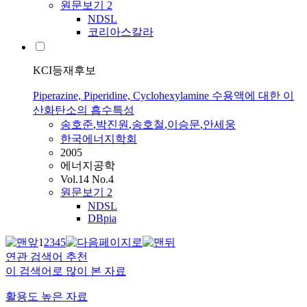
원문보기
2
NDSL
코리아스칼라
KCI등재후보
Piperazine, Piperidine, Cyclohexylamine 수용액에 대한 이
산화탄소의 흡수특성
송호준
,
박진원
,
송호철
,
이승문
,
안세웅
한국에너지학회
2005
에너지공학
Vol.14 No.4
원문보기
2
NDSL
DBpia
1
2
3
4
5
연관 검색어 추천
이 검색어로 많이 본 자료
활용도 높은 자료