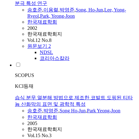
분극 특성 연구
송호준
,
이용렬
,
박영준
,
Song, Ho-Jun
,
Lee, Yong-
Ryeol
,
Park, Yeong-Joon
한국재료학회
2002
한국재료학회지
Vol.12 No.8
원문보기
2
NDSL
코리아스칼라
SCOPUS
KCI등재
습식 분무 열분해 방법으로 제조한 코발트 도핑된 티타
늄 산화막의 표면 및 광학적 특성
송호준
,
박영준
,
Song Ho-Jun
,
Park Yeong-Joon
한국재료학회
2005
한국재료학회지
Vol.15 No.3