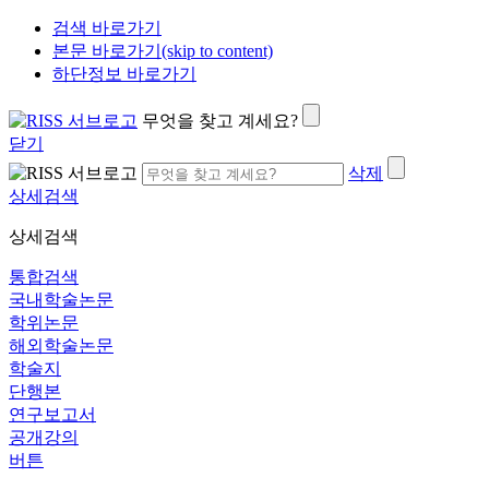
검색 바로가기
본문 바로가기(skip to content)
하단정보 바로가기
무엇을 찾고 계세요?
닫기
삭제
상세검색
상세검색
통합검색
국내학술논문
학위논문
해외학술논문
학술지
단행본
연구보고서
공개강의
버튼