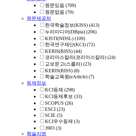
원문있음
(709)
원문없음
(70)
원문제공처
한국학술정보(KISS)
(413)
누리미디어(DBpia)
(206)
KISTI(NDSL)
(109)
한국연구재단(KCI)
(72)
KERIS(RISS)
(44)
코리아스칼라(코리아스칼라)
(24)
교보문고(스콜라)
(23)
KERIS(RISS)
(8)
학술교육원(eArticle)
(7)
등재정보
KCI등재
(298)
KCI등재후보
(33)
SCOPUS
(26)
ESCI
(23)
SCIE
(5)
KCI우수등재
(3)
3903
(3)
학술지명