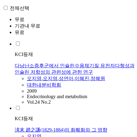
전체선택
무료
기관내 무료
유료
KCI등재
다낭난소증후군에서 인슐린수용체기질 유전자다형성과
인슐린 저항성의 관련성에 관한 연구
오지영
,
오지영
,
성연아
,
이혜진
,
정혜원
대한내분비학회
2009
Endocrinology and metabolism
Vol.24 No.2
KCI등재
淸末 趙之謙(1829-1884)의 화훼화와 그 영향
오지영