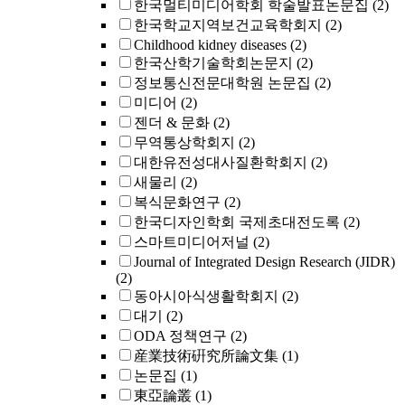
한국멀티미디어학회 학술발표논문집
(2)
한국학교지역보건교육학회지
(2)
Childhood kidney diseases
(2)
한국산학기술학회논문지
(2)
정보통신전문대학원 논문집
(2)
미디어
(2)
젠더 & 문화
(2)
무역통상학회지
(2)
대한유전성대사질환학회지
(2)
새물리
(2)
복식문화연구
(2)
한국디자인학회 국제초대전도록
(2)
스마트미디어저널
(2)
Journal of Integrated Design Research (JIDR)
(2)
동아시아식생활학회지
(2)
대기
(2)
ODA 정책연구
(2)
産業技術硏究所論文集
(1)
논문집
(1)
東亞論叢
(1)