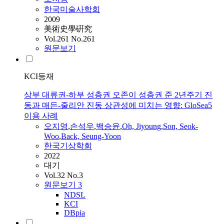
한국미술사학회
2009
美術史學硏究
Vol.261 No.261
원문보기
KCI등재
상부 대류권-하부 성층권 오존이 성층권 준 2년주기 진
동과 매든-줄리안 진동 상관성에 미치는 영향: GloSea5
이용 사례
오지영
,
손석우
,
백승윤
,
Oh, Jiyoung
,
Son, Seok-
Woo
,
Back, Seung-Yoon
한국기상학회
2022
대기
Vol.32 No.3
원문보기
3
NDSL
KCI
DBpia