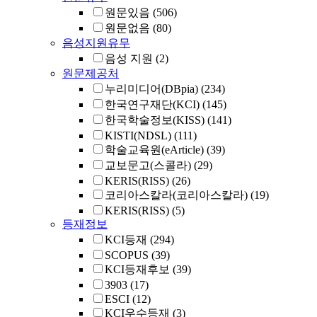
원문있음
(506)
원문없음
(80)
음성지원유무
음성 지원
(2)
원문제공처
누리미디어(DBpia)
(234)
한국연구재단(KCI)
(145)
한국학술정보(KISS)
(141)
KISTI(NDSL)
(111)
학술교육원(eArticle)
(39)
교보문고(스콜라)
(29)
KERIS(RISS)
(26)
코리아스칼라(코리아스칼라)
(19)
KERIS(RISS)
(5)
등재정보
KCI등재
(294)
SCOPUS
(39)
KCI등재후보
(39)
3903
(17)
ESCI
(12)
KCI우수등재
(3)