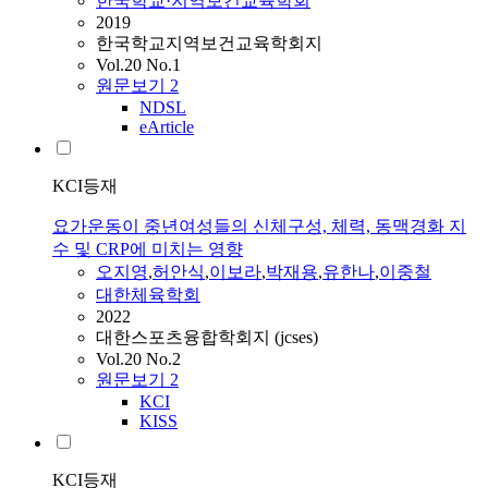
한국학교·지역보건교육학회
2019
한국학교지역보건교육학회지
Vol.20 No.1
원문보기
2
NDSL
eArticle
KCI등재
요가운동이 중년여성들의 신체구성, 체력, 동맥경화 지
수 및 CRP에 미치는 영향
오지영
,
허안식
,
이보라
,
박재용
,
유한나
,
이중철
대한체육학회
2022
대한스포츠융합학회지 (jcses)
Vol.20 No.2
원문보기
2
KCI
KISS
KCI등재