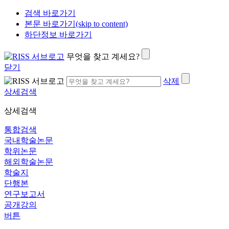
검색 바로가기
본문 바로가기(skip to content)
하단정보 바로가기
무엇을 찾고 계세요?
닫기
삭제
상세검색
상세검색
통합검색
국내학술논문
학위논문
해외학술논문
학술지
단행본
연구보고서
공개강의
버튼