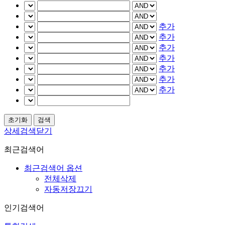
추가
추가
추가
추가
추가
추가
추가
상세검색닫기
최근검색어
최근검색어 옵션
전체삭제
자동저장끄기
인기검색어