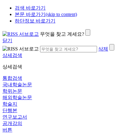
검색 바로가기
본문 바로가기(skip to content)
하단정보 바로가기
무엇을 찾고 계세요?
닫기
삭제
상세검색
상세검색
통합검색
국내학술논문
학위논문
해외학술논문
학술지
단행본
연구보고서
공개강의
버튼