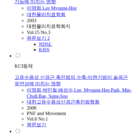
기능에 미치는 영향
이명희
,
Lee
Myoung-Hee
대한물리치료학회
2003
대한물리치료학회지
Vol.15 No.3
원문보기
2
NDSL
KISS
KCI등재
고유수용성 신경근 촉진법의 수축-이완기법이 슬괵근
유연성에 미치는 영향
이명희
,
박민철
,
배성수
,
Lee
,
Myoung-Hee
,
Park, Min-
Chull
,
Bae, Sung-Soo
대한고유수용성신경근촉진법학회
2008
PNF and Movement
Vol.6 No.1
원문보기