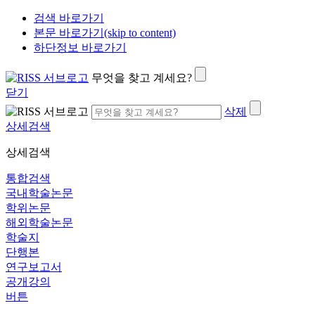
검색 바로가기
본문 바로가기(skip to content)
하단정보 바로가기
무엇을 찾고 계세요?
닫기
삭제
상세검색
상세검색
통합검색
국내학술논문
학위논문
해외학술논문
학술지
단행본
연구보고서
공개강의
버튼