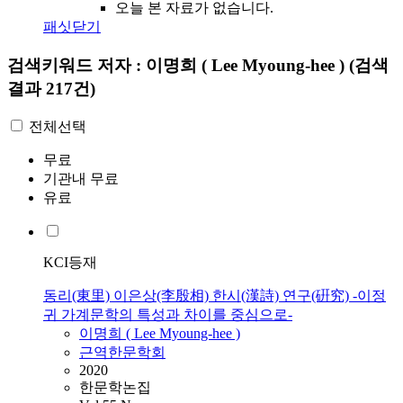
오늘 본 자료가 없습니다.
패싯닫기
검색키워드
저자 : 이명희 ( Lee Myoung-hee )
(검색
결과 217건)
전체선택
무료
기관내 무료
유료
KCI등재
동리(東里) 이은상(李殷相) 한시(漢詩) 연구(硏究) -이정
귀 가계문학의 특성과 차이를 중심으로-
이명희
(
Lee
Myoung-hee
)
근역한문학회
2020
한문학논집