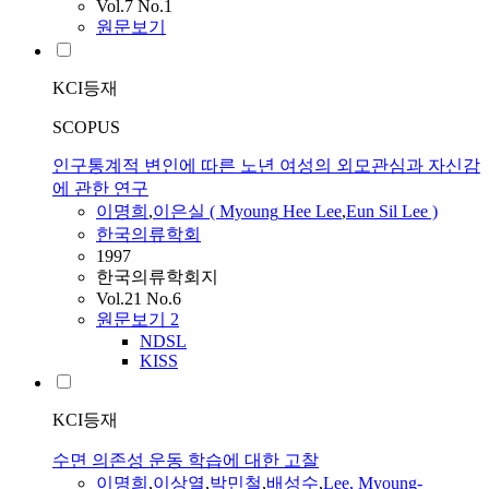
Vol.7 No.1
원문보기
KCI등재
SCOPUS
인구통계적 변인에 따른 노년 여성의 외모관심과 자신감
에 관한 연구
이명희
,
이은실 (
Myoung
Hee
Lee
,
Eun Sil
Lee
)
한국의류학회
1997
한국의류학회지
Vol.21 No.6
원문보기
2
NDSL
KISS
KCI등재
수면 의존성 운동 학습에 대한 고찰
이명희
,
이상열
,
박민철
,
배성수
,
Lee
,
Myoung-