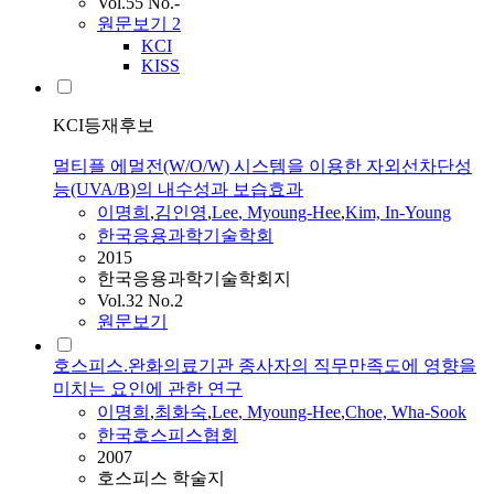
Vol.55 No.-
원문보기
2
KCI
KISS
KCI등재후보
멀티플 에멀전(W/O/W) 시스템을 이용한 자외선차단성
능(UVA/B)의 내수성과 보습효과
이명희
,
김인영
,
Lee
,
Myoung-Hee
,
Kim, In-Young
한국응용과학기술학회
2015
한국응용과학기술학회지
Vol.32 No.2
원문보기
호스피스.완화의료기관 종사자의 직무만족도에 영향을
미치는 요인에 관한 연구
이명희
,
최화숙
,
Lee
,
Myoung-Hee
,
Choe, Wha-Sook
한국호스피스협회
2007
호스피스 학술지