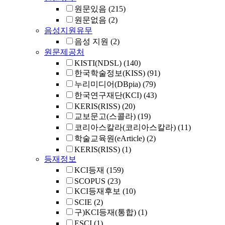
원문있음
(215)
원문없음
(2)
음성지원유무
음성 지원
(2)
원문제공처
KISTI(NDSL)
(140)
한국학술정보(KISS)
(91)
누리미디어(DBpia)
(79)
한국연구재단(KCI)
(43)
KERIS(RISS)
(20)
교보문고(스콜라)
(19)
코리아스칼라(코리아스칼라)
(11)
학술교육원(eArticle)
(2)
KERIS(RISS)
(1)
등재정보
KCI등재
(159)
SCOPUS
(23)
KCI등재후보
(10)
SCIE
(2)
구)KCI등재(통합)
(1)
ESCI
(1)