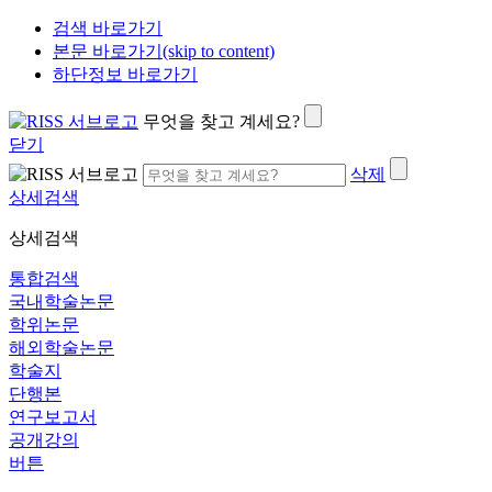
검색 바로가기
본문 바로가기(skip to content)
하단정보 바로가기
무엇을 찾고 계세요?
닫기
삭제
상세검색
상세검색
통합검색
국내학술논문
학위논문
해외학술논문
학술지
단행본
연구보고서
공개강의
버튼