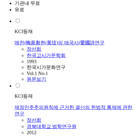
기관내 무료
유료
KCI등재
매천(梅泉황현(黃玹)의 애국시(愛國詩연구
장선희
한국고시가문학회
1993
한국시가문화연구
Vol.1 No.1
원문보기
KCI등재
재정민주주의원칙에 근거한 결산의 헌법적 통제에 관한
연구
장선희
경북대학교 법학연구원
2012