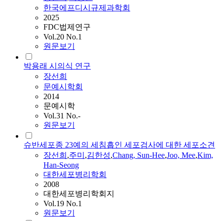
한국에프디시규제과학회
2025
FDC법제연구
Vol.20 No.1
원문보기
박용래 시의식 연구
장선희
문예시학회
2014
문예시학
Vol.31 No.-
원문보기
슈반세포종 23예의 세침흡인 세포검사에 대한 세포소견
장선희
,
주미
,
김한성
,
Chang, Sun-Hee
,
Joo, Mee
,
Kim,
Han-Seong
대한세포병리학회
2008
대한세포병리학회지
Vol.19 No.1
원문보기