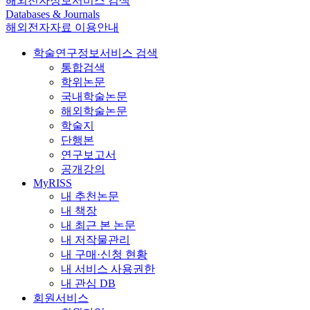
해외전자정보서비스 검색
Databases & Journals
해외전자자료 이용안내
학술연구정보서비스 검색
통합검색
학위논문
국내학술논문
해외학술논문
학술지
단행본
연구보고서
공개강의
MyRISS
내 추천논문
내 책장
내 최근 본 논문
내 저작물관리
내 구매·신청 현황
내 서비스 사용권한
내 관심 DB
회원서비스