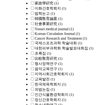
家政學硏究
(1)
이화간호학회지
(1)
법학논고
(1)
韓國敎育論叢
(1)
社會事業硏究
(1)
Yonsei medical journal
(1)
Korean Circulation Journal
(1)
Cancer Research and Treatment
(1)
국제스포츠과학 학술대회
(1)
대한피부과학회 학술발표대회집
(1)
초록집
(1)
比較敎育硏究
(1)
형사정책연구
(1)
음악교육연구
(1)
지역사회간호학회지
(1)
교육발전
(1)
한국체육학회지
(1)
외법논집
(1)
인간식물환경학회지
(1)
정신간호학회지
(1)
청소년학연구
(1)