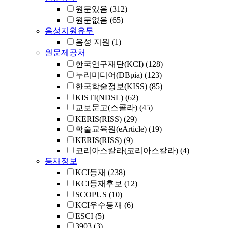
원문있음
(312)
원문없음
(65)
음성지원유무
음성 지원
(1)
원문제공처
한국연구재단(KCI)
(128)
누리미디어(DBpia)
(123)
한국학술정보(KISS)
(85)
KISTI(NDSL)
(62)
교보문고(스콜라)
(45)
KERIS(RISS)
(29)
학술교육원(eArticle)
(19)
KERIS(RISS)
(9)
코리아스칼라(코리아스칼라)
(4)
등재정보
KCI등재
(238)
KCI등재후보
(12)
SCOPUS
(10)
KCI우수등재
(6)
ESCI
(5)
3903
(3)